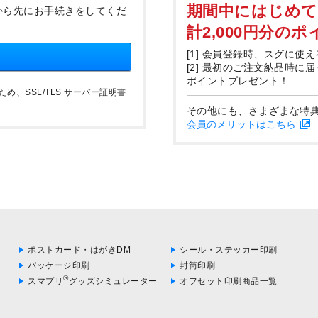
期間中にはじめ
から先にお手続きをしてくだ
計2,000円分の
[1] 会員登録時、スグに使え
[2] 最初のご注文納品時に
ポイントプレゼント！
、SSL/TLS サーバー証明書
その他にも、さまざまな特
会員のメリットはこちら
ポストカード・はがきDM
シール・ステッカー印刷
パッケージ印刷
封筒印刷
®
スマプリ
グッズシミュレーター
オフセット印刷商品一覧