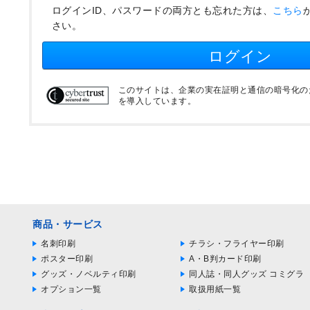
ログインID、パスワードの両方とも忘れた方は、
こちら
さい。
ログイン
このサイトは、企業の実在証明と通信の暗号化のため
を導入しています。
商品・サービス
名刺印刷
チラシ・フライヤー印刷
ポスター印刷
A・B判カード印刷
グッズ・ノベルティ印刷
同人誌・同人グッズ コミグラ
オプション一覧
取扱用紙一覧