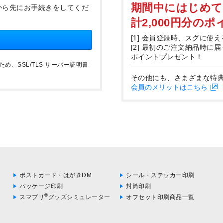
期間中にはじめ
から先にお手続きをしてくだ
計2,000円分の
[1] 会員登録時、スグに使え
[2] 最初のご注文納品時に
ポイントプレゼント！
、SSL/TLS サーバー証明書
その他にも、さまざまな特
会員のメリットはこちら
ポストカード・はがきDM
シール・ステッカー印刷
パッケージ印刷
封筒印刷
®
スマプリ
グッズシミュレーター
オフセット印刷商品一覧