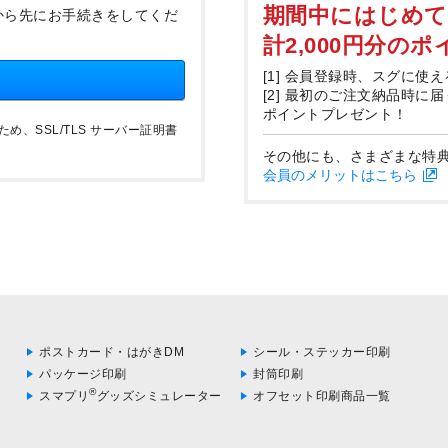
期間中にはじめ
から先にお手続きをしてくだ
計2,000円分の
[1] 会員登録時、スグに使え
[2] 最初のご注文納品時に
ポイントプレゼント！
、SSL/TLS サーバー証明書
その他にも、さまざまな特
会員のメリットはこちら
ポストカード・はがきDM
シール・ステッカー印刷
パッケージ印刷
封筒印刷
®
スマプリ
グッズシミュレーター
オフセット印刷商品一覧