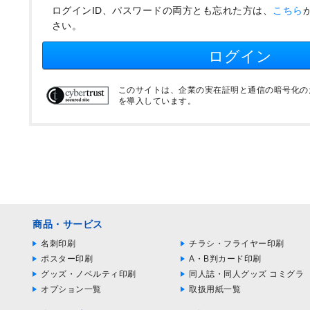
ログインID、パスワードの両方とも忘れた方は、
こちら
さい。
ログイン
このサイトは、企業の実在証明と通信の暗号化のため
を導入しています。
商品・サービス
名刺印刷
チラシ・フライヤー印刷
ポスター印刷
A・B判カード印刷
グッズ・ノベルティ印刷
同人誌・同人グッズ コミグラ
オプション一覧
取扱用紙一覧