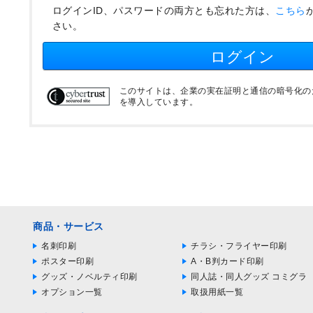
ログインID、パスワードの両方とも忘れた方は、
こちら
さい。
ログイン
このサイトは、企業の実在証明と通信の暗号化のため
を導入しています。
商品・サービス
名刺印刷
チラシ・フライヤー印刷
ポスター印刷
A・B判カード印刷
グッズ・ノベルティ印刷
同人誌・同人グッズ コミグラ
オプション一覧
取扱用紙一覧