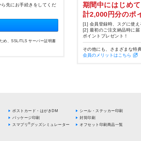
期間中にはじめ
から先にお手続きをしてくだ
計2,000円分の
[1] 会員登録時、スグに使え
[2] 最初のご注文納品時に
ポイントプレゼント！
、SSL/TLS サーバー証明書
その他にも、さまざまな特
会員のメリットはこちら
ポストカード・はがきDM
シール・ステッカー印刷
パッケージ印刷
封筒印刷
®
スマプリ
グッズシミュレーター
オフセット印刷商品一覧