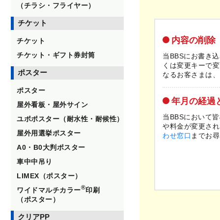
（チラシ・フライヤー）
チケット
内容の削除
チケット
チケット・ギフト券封筒
当BBSにお書き
くは変更キーで変
ポスター
なるお客さまは、
ポスター
年月の経過
屋外看板・屋外サイン
当BBSにおいて
ユポポスター（耐水性・耐候性）
や料金が変更され
屋外用選挙ポスター
わせ窓口
までお尋
A0・B0大判ポスター
車中中吊り
LIMEX（ポスター）
®
ワイドマルチカラー
印刷
（ポスター）
クリアPP