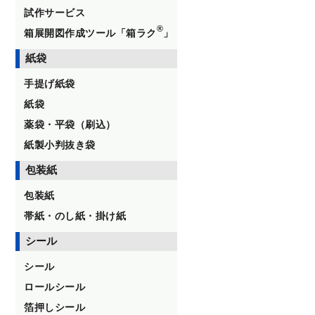
試作サービス
®
箱展開図作成ツール「箱ラク
」
紙袋
手提げ紙袋
紙袋
薬袋・平袋（刷込）
紙製小判抜き袋
包装紙
包装紙
帯紙・のし紙・掛け紙
シール
シール
ロールシール
箔押しシール