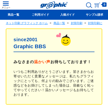
0
商品一覧
ご利用ガイド
入稿ガイド
サンプル請求
ネット印刷 グラフィック ホーム
商品一覧
封筒印刷
封筒印刷に関
新規会員登録(無料)
since2001
Graphic BBS
みなさまの
温かい声
お待ちしております！
いつもご利用ありがとうございます。皆さまからお
寄せいただく貴重なメッセージは、私たちグラフィ
ックにとっても、何よりの励みでございます。ご迷
惑などをお掛けしてしまった場合は、容赦なく叱っ
てやってください！温かいメッセージもお待ちして
おります。