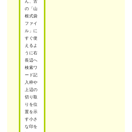
ん、古
の「山
根式袋
ファイ
ル」に
すぐ使
えるよ
うに右
長辺へ
検索ワ
ード記
入枠や
上辺の
切り取
りを位
置を示
す小さ
な印を