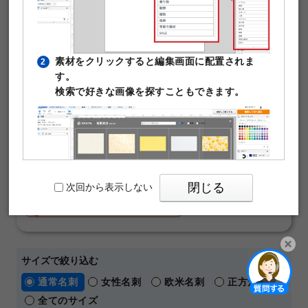
プレートです。写真や文字を入れるだけで本格的な名刺が
作成できます。テンプレート編集は無料。そのまま印刷注
文が可能です。
素材をクリックすると編集画面に配置されま
2
￥480
す。
50枚
(税込)
～
検索で好きな画像を探すこともできます。
通常名刺
オンデマンド
片面モノクロ
マットコート180kg
名刺の料金や仕様の詳細はこちら
【 人気の名刺デザインテーマ 】
おしゃれ
横向き
ビジネス
シンプル
閉じる
次回から表示しない
ショップカード
メッセージカード
パワーポイントテンプレート
サイズで絞り込む
PIXTAの透かし文字は印刷時に消えますのでご
3
開く
通常名刺
女性名刺
欧米名刺
正方形名刺
安心ください。
全てのサイズ