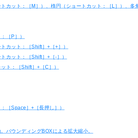
ートカット：［M］）、楕円（ショートカット：［L］）、多
：［P］）
カット：［Shift］+［+］）
カット：［Shift］+［-］）
ト：［Shift］+［C］）
［Space］+［長押し］）
。バウンディングBOXによる拡大縮小。