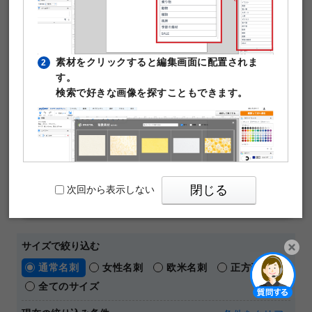
作成できます。テンプレート編集は無料。そのまま印刷注
文が可能です。
￥480
50枚
素材をクリックすると編集画面に配置されま
2
(税込)
～
す。
通常名刺
オンデマンド
片面モノクロ
マットコート180kg
検索で好きな画像を探すこともできます。
名刺の料金や仕様の詳細はこちら
【 人気の名刺デザインテーマ 】
おしゃれ
横向き
ビジネス
シンプル
ショップカード
メッセージカード
閉じる
次回から表示しない
パワーポイントテンプレート
サイズで絞り込む
通常名刺
女性名刺
欧米名刺
正方形名刺
PIXTAの透かし文字は印刷時に消えますのでご
3
開く
全てのサイズ
安心ください。