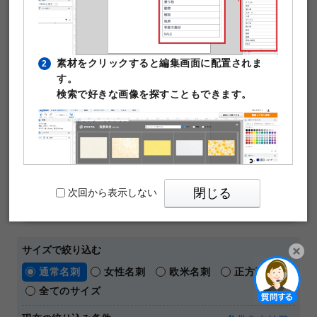
できます。テンプレート編集は無料。そのまま印刷注文が
可能です。
￥480
50枚
素材をクリックすると編集画面に配置されま
2
(税込)
～
す。
通常名刺
オンデマンド
片面モノクロ
マットコート180kg
検索で好きな画像を探すこともできます。
名刺の料金や仕様の詳細はこちら
【 人気の名刺デザインテーマ 】
おしゃれ
横向き
ビジネス
シンプル
ショップカード
メッセージカード
閉じる
次回から表示しない
パワーポイントテンプレート
サイズで絞り込む
通常名刺
女性名刺
欧米名刺
正方形名刺
PIXTAの透かし文字は印刷時に消えますのでご
3
開く
全てのサイズ
安心ください。