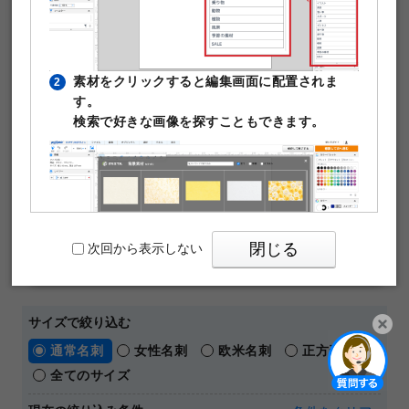
が作成できます。テンプレート編集は無料。そのまま印刷
注文が可能です。
￥480
50枚
素材をクリックすると編集画面に配置されま
2
(税込)
～
す。
通常名刺
オンデマンド
片面モノクロ
マットコート180kg
検索で好きな画像を探すこともできます。
名刺の料金や仕様の詳細はこちら
【 人気の名刺デザインテーマ 】
おしゃれ
横向き
ビジネス
シンプル
ショップカード
メッセージカード
閉じる
次回から表示しない
パワーポイントテンプレート
サイズで絞り込む
通常名刺
女性名刺
欧米名刺
正方形名刺
PIXTAの透かし文字は印刷時に消えますのでご
3
開く
全てのサイズ
安心ください。