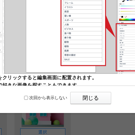
テンプレート
通常名刺
女性名刺
欧米名刺
正方形名刺
全ての
不動産売却・買取 ×
をクリックすると編集画面に配置されます。
で好きな画像を探すこともできます。
閉じる
次回から表示しない
選択