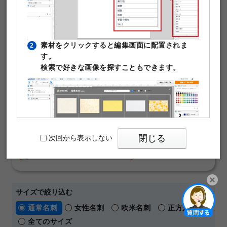
テンプレートです。写真や文字を入れるだけで本格的な名
刺が作成できます。テンプレート編集は無料。そのまま印
刷注文が可能です。
素材をクリックすると編集画面に配置されま
2
￥480
す。
50枚
(税込)
～
検索で好きな画像を探すこともできます。
通常名刺
オンデマンド
片面モノクロ
マットコート180kg
名刺の料金や仕様の詳細はこちら
【 人気の名刺デザインテーマ 】
おしゃれ
横向き
ビジネス
シンプル
閉じる
次回から表示しない
ショップカード
メッセージカード
パワーポイントテンプレート
サイズで絞り込む
PIXTAの透かし文字は印刷時に消えますのでご
3
開く
通常名刺
女性名刺
欧米名刺
正方形名刺
安心ください。
全てのサイズ