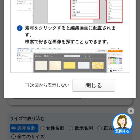
ンプレートです。写真や文字を入れるだけで本格的な名刺
が作成できます。テンプレート編集は無料。そのまま印刷
注文が可能です。
素材をクリックすると編集画面に配置されま
2
￥480
す。
50枚
(税込)
～
検索で好きな画像を探すこともできます。
通常名刺
オンデマンド
片面モノクロ
マットコート180kg
名刺の料金や仕様の詳細はこちら
【 人気の名刺デザインテーマ 】
おしゃれ
横向き
ビジネス
シンプル
閉じる
次回から表示しない
ショップカード
メッセージカード
パワーポイントテンプレート
サイズで絞り込む
PIXTAの透かし文字は印刷時に消えますのでご
3
開く
通常名刺
女性名刺
欧米名刺
正方形名刺
安心ください。
全てのサイズ