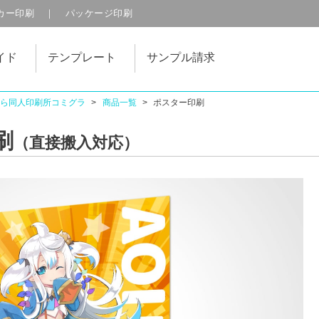
カー
印刷
パッケージ印刷
イド
テンプレート
サンプル請求
ら同人印刷所コミグラ
商品一覧
ポスター印刷
刷
（直接搬入対応）