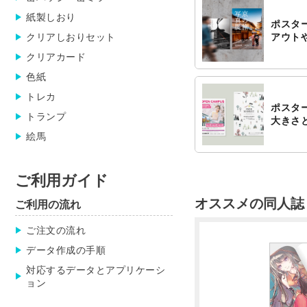
紙製しおり
ポスタ
アウト
クリアしおりセット
クリアカード
色紙
トレカ
ポスタ
トランプ
大きさ
絵馬
ご利用ガイド
オススメの同人誌
ご利用の流れ
ご注文の流れ
Previous
データ作成の手順
対応するデータとアプリケーシ
ョン