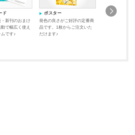
ード
ポスター
同人ペーパー
売・新刊のおまけ
発色の良さがご好評の定番商
イベント配布や
活動で幅広く使え
品です。1枚からご注文いた
用に♪最短当日
ムです♪
だけます♪
ます。