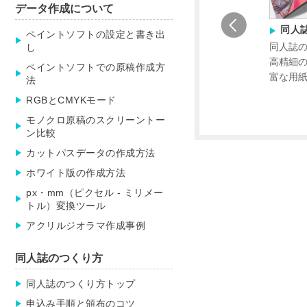
データ作成について
絵馬印刷
色紙
同人
ペイントソフトの設定と書き出
印刷・全面印刷OK！オ
定番サイズの色紙をはじめ、
同人誌
し
ナルの絵馬が1個から作
ミニ色紙や屏風タイプなど、
高精細
ペイントソフトでの原稿作成方
す。
オリジナルグッズや複製原画
富な用
法
におすすめ。
RGBとCMYKモード
モノクロ原稿のスクリーントー
ン比較
カットパスデータの作成方法
ホワイト版の作成方法
px・mm（ピクセル - ミリメー
トル）変換ツール
アクリルジオラマ作成事例
同人誌のつくり方
同人誌のつくり方トップ
申込み手順と頒布のコツ