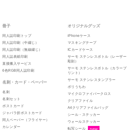
冊子
オリジナルグッズ
同人誌印刷トップ
iPhoneケース
同人誌印刷（中綴じ）
マスキングテープ
同人誌印刷（無線綴じ）
ICカードケース
同人誌表紙印刷
サーモ ステンレスボトル（レーザー
彫刻）
直接搬入サービス
サーモ ステンレスボトル（カラープ
6色RGB同人誌印刷
リント）
サーモ ステンレスタンブラー
名刺・カード・ペーパー
ポリうちわ
名刺
マイクロファイバークロス
名刺セット
クリアファイル
ポストカード
A4クリアファイルバッグ
ジャバラ折ポストカード
シール・ステッカー
同人ペーパー（フライヤー）
ウォールステッカー
カレンダー
転写シール