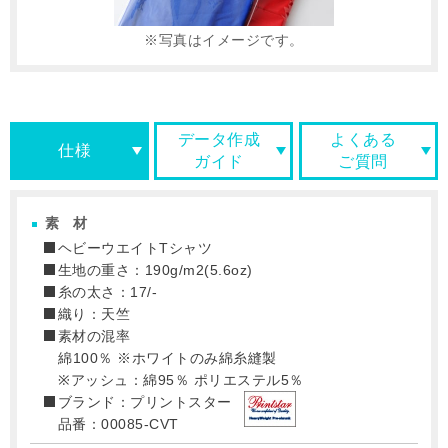
写真はイメージです。
データ作成
よくある
仕様
ガイド
ご質問
素材
ヘビーウエイトTシャツ
生地の重さ：190g/m2(5.6oz)
糸の太さ：17/-
織り：天竺
素材の混率
綿100％ ※ホワイトのみ綿糸縫製
※アッシュ：綿95％ ポリエステル5％
ブランド：プリントスター
品番：00085-CVT