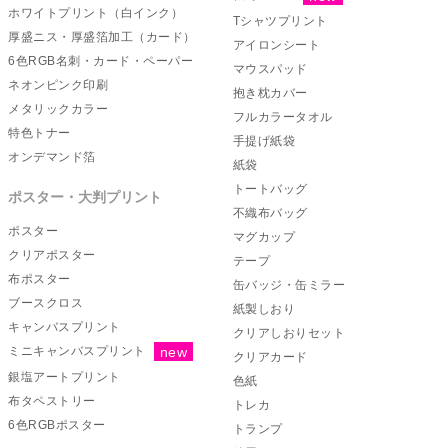
ホワイトプリント（白インク）
Tシャツプリント
厚盛ニス・厚盛箔加工（カード）
アイロンシート
6色RGB名刺・カード・ペーパー
マウスパッド
ネオンピンク印刷
抱き枕カバー
メタリックカラー
フルカラータオル
特色トナー
手提げ紙袋
オンデマンド箔
紙袋
トートバッグ
ポスター・大判プリント
不織布バッグ
ポスター
マグカップ
クリアポスター
テープ
布ポスター
缶バッジ・缶ミラー
ブースクロス
紙製しおり
キャンバスプリント
クリアしおりセット
ミニキャンバスプリント
クリアカード
銀塩アートプリント
色紙
布タペストリー
トレカ
6色RGBポスター
トランプ