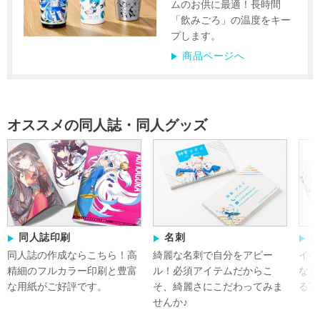
ムのお供に最適！長時間
「飲みごろ」の温度をキー
プします。
商品ページへ
オススメの同人誌・同人グッズ
同人誌印刷
名刺
同人誌の作成ならこちら！
高
綺麗な名刺で自分をアピー
イベ
精細のフルカラー印刷と豊富
ル！必須アイテムだからこ
など
な用紙がご好評です。
そ、綺麗さにこだわってみま
る万
せんか♪