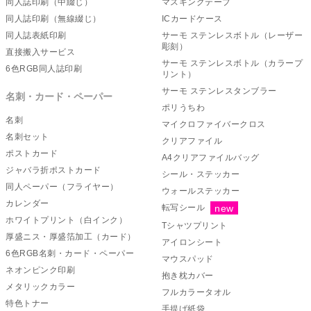
同人誌印刷（中綴じ）
マスキングテープ
同人誌印刷（無線綴じ）
ICカードケース
同人誌表紙印刷
サーモ ステンレスボトル（レーザー
彫刻）
直接搬入サービス
サーモ ステンレスボトル（カラープ
6色RGB同人誌印刷
リント）
サーモ ステンレスタンブラー
名刺・カード・ペーパー
ポリうちわ
名刺
マイクロファイバークロス
名刺セット
クリアファイル
ポストカード
A4クリアファイルバッグ
ジャバラ折ポストカード
シール・ステッカー
同人ペーパー（フライヤー）
ウォールステッカー
カレンダー
転写シール
ホワイトプリント（白インク）
Tシャツプリント
厚盛ニス・厚盛箔加工（カード）
アイロンシート
6色RGB名刺・カード・ペーパー
マウスパッド
ネオンピンク印刷
抱き枕カバー
メタリックカラー
フルカラータオル
特色トナー
手提げ紙袋