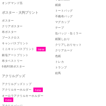
オンデマンド箔
紙袋
トートバッグ
ポスター・大判プリント
不織布バッグ
ポスター
マグカップ
クリアポスター
テープ
布ポスター
缶バッジ・缶ミラー
ブースクロス
紙製しおり
キャンバスプリント
クリアしおりセット
ミニキャンバスプリント
クリアカード
銀塩アートプリント
色紙
布タペストリー
トレカ
6色RGBポスター
トランプ
絵馬
アクリルグッズ
アクリルグッズトップ
アクリルキーホルダー
オーロラアクリルキーホルダー
アクリルバッジ