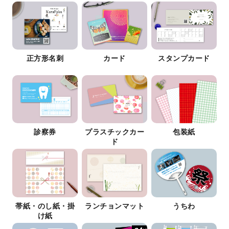
正方形名刺
カード
スタンプカード
診察券
プラスチックカー
包装紙
ド
帯紙・のし紙・掛
ランチョンマット
うちわ
け紙