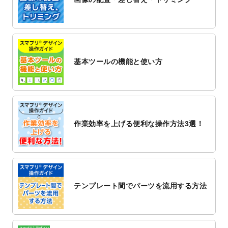
2022/12/1
プログラミング教室のチラシデザインテン
プレート
を追加しました。
2022/11/25
【新商品】封筒
が作成できるようになりま
した！
基本ツールの機能と使い方
2022/11/25
【新商品】クリアファイル
が作成できるよ
うになりました！
2022/11/4
のし紙のデザインテンプレート
を公開いた
しました。
2022/10/26
マッサージ・整体のチラシデザインテンプ
作業効率を上げる便利な操作方法3選！
レート
を追加しました。
2022/10/26
はり・灸のチラシデザインテンプレート
を
追加しました。
2022/10/20
箔押し年賀状のデザインテンプレート
を公
開いたしました。
テンプレート間でパーツを流用する方法
2022/10/14
年賀ポスターのデザインテンプレート
を公
開いたしました。
2022/10/6
チラシ作成から
ポスティング配布注文
まで