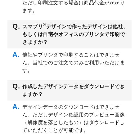
ただし印刷注文する場合は商品代金がかかり
ト
を追加しました。
ます。
2023/6/28
暑中見舞いのデザインテンプレート
を公開
いたしました。
®
スマプリ
デザインで作ったデザインは他社、
2023/6/12
うちわのデザインテンプレート
を公開いた
もしくは自宅やオフィスのプリンタで印刷で
しました。
きますか？
2023/5/9
ランチョンマットのデザインテンプレート
を公開いたしました。
他社やプリンタで印刷することはできませ
ん。当社でのご注文でのみご利用いただけま
2023/5/9
書類カバー（見積書表紙）のデザインテン
プレート
を公開いたしました。
す。
2023/4/28
シール・ラベルのデザインテンプレート
を
追加しました。
作成したデザインデータをダウンロードでき
ますか？
2023/4/20
飲食店のチラシデザインテンプレート
を追
加しました。
デザインデータのダウンロードはできませ
2023/4/18
セミナー・講演会のチラシデザインテンプ
ん。ただしデザイン確認用のプレビュー画像
レート
を追加しました。
（解像度を落としたもの）はダウンロードし
2023/4/18
スポーツジム・フィットネスクラブのチラ
ていただくことが可能です。
シデザインテンプレート
を追加しました。