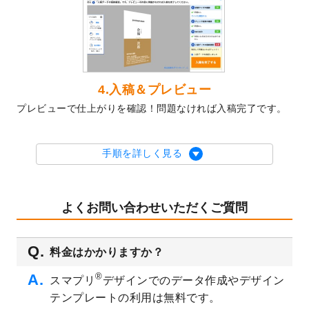
2023/10/10
2024年辰年の年賀ポスターデザインテンプ
レート
を公開いたしました。
2023/10/4
箔押し年賀状のデザインテンプレート
を公
開いたしました。
2023/9/25
クリアファイル、封筒、うちわにてオリジ
4.入稿＆プレビュー
ナルデザインで作成できるようになりまし
プレビューで仕上がりを確認！問題なければ入稿完了です。
た！
2023/9/5
2024年辰年の年賀状デザインテンプレート
を公開いたしました。
手順を詳しく見る
2023/9/1
2024年版1月始まりのカレンダーデザイン
テンプレート
を公開いたしました。
2023/8/29
オリジナルサイズ、変型サイズで作成でき
よくお問い合わせいただくご質問
るようになりました！
2023/8/18
チケットのデザインテンプレート
を追加し
料金はかかりますか？
ました。
2023/8/7
【新商品】チケット
が作成できるようにな
®
スマプリ
デザインでのデータ作成やデザイン
りました！
テンプレートの利用は無料です。
2023/8/2
美容・エステのチラシデザインテンプレー