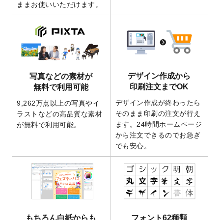
ままお使いいただけます。
ート
を追加いたしました。
2026/3/17
【新商品】缶バッジ
が作成できるようにな
りました！
2025/12/22
【新商品】アクリルキーホルダー
が作成で
きるようになりました！
2025/12/22
2026年版4月始まりのカレンダーデザイン
デザイン作成から
写真などの素材が
テンプレート
を公開いたしました。
印刷注文までOK
無料で利用可能
2025/10/7
箔押し年賀状のデザインテンプレート
を公
デザイン作成が終わったら
9,262万点以上の写真やイ
開いたしました。
そのまま印刷の注文が行え
ラストなどの高品質な素材
2025/9/30
【新商品】クリアファイルバッグ
が作成で
ます。24時間ホームページ
が無料で利用可能。
きるようになりました！
から注文できるのでお急ぎ
でも安心。
2025/9/10
2026年午年の年賀状デザインテンプレート
を公開いたしました。
2025/9/10
喪中はがき・寒中見舞いのデザインテンプ
レート
を公開いたしました。
2025/8/1
9,160万点以上の写真やイラスト素材が無料
で使えるようになりました。
もちろん白紙からも
フォント62種類