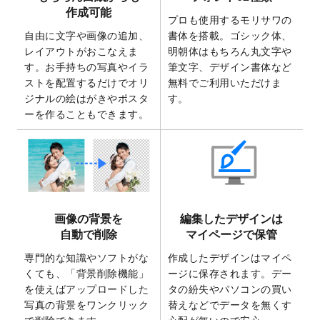
2025/7/30
キャンバスプリントのデザインテンプレー
作成可能
ト
を追加いたしました。
プロも使用するモリサワの
自由に文字や画像の追加、
書体を搭載。ゴシック体、
2025/6/30
暑中見舞いのデザインテンプレート
を追加
レイアウトがおこなえま
明朝体はもちろん丸文字や
しました。
す。お手持ちの写真やイラ
筆文字、デザイン書体など
2025/6/27
キャンバスプリントのデザインテンプレー
ストを配置するだけでオリ
無料でご利用いただけま
ト
を追加いたしました。
ジナルの絵はがきやポスタ
す。
2025/6/24
2026年版1月始まりのカレンダーデザイン
ーを作ることもできます。
テンプレート
を公開いたしました。
2025/6/9
「
背景削除機能
」を実装しました。
2025/4/3
DMのデザインテンプレート
を追加しまし
た。
2025/2/21
マスキングテープのデザインテンプレート
画像の背景を
編集したデザインは
を追加しました。
自動で削除
マイページで保管
2025/2/4
マスキングテープのデザインテンプレート
を追加しました。
専門的な知識やソフトがな
作成したデザインはマイペ
くても、「背景削除機能」
ージに保存されます。デー
2025/1/15
配置できるデータ形式が増えました。
を使えばアップロードした
タの紛失やパソコンの買い
（pdf、psd、eps、tifに対応）
写真の背景をワンクリック
替えなどでデータを無くす
2024/12/24
2025年版4月始まりのカレンダーデザイン