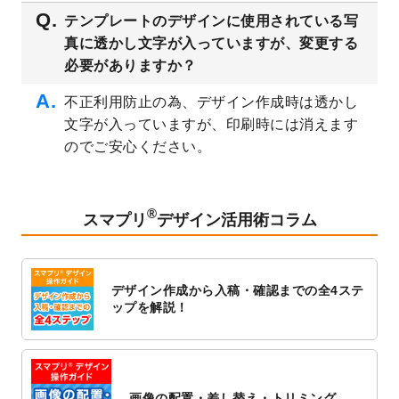
2023/3/16
シール・ラベルのデザインテンプレート
を
テンプレートのデザインに使用されている写
公開いたしました。
真に透かし文字が入っていますが、変更する
2023/3/13
封筒（長3、洋長3、角2）のデザインテンプ
必要がありますか？
レート
を追加しました。
2023/3/13
クリアファイルのデザインテンプレート
を
不正利用防止の為、デザイン作成時は透かし
追加しました。
文字が入っていますが、印刷時には消えます
2023/3/2
パワーポイント版テンプレートをダウンロ
のでご安心ください。
ードできるようになりました！
2023/2/24
クリアファイルのデザインテンプレート
を
追加しました。
®
スマプリ
デザイン活用術コラム
2023/1/13
4月始まりのカレンダーデザインテンプレー
ト
を追加しました。
2023/1/5
スタンプカードのデザインテンプレート
を
デザイン作成から入稿・確認までの全4ステ
追加しました。
ップを解説！
2022/12/26
サーバーメンテナンスに伴う全サービス停
止のお知らせ
2022/12/16
ポスターカレンダーのデザインテンプレー
ト
を公開いたしました。
画像の配置・差し替え・トリミング