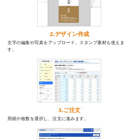
2024/7/9
回数券のデザインテンプレート
を追加しま
した。
2024/7/5
暑中見舞いのデザインテンプレート
を追加
しました。
2024/6/17
メッセージカードのデザインテンプレート
2.デザイン作成
を追加しました。
文字の編集や写真をアップロード。スタンプ素材も使えま
2024/6/14
【新商品】回数券
が作成できるようになり
す。
ました！
2024/5/22
エコノミータイプののぼり
が作成できるよ
うになりました！
2024/4/30
【新商品】のぼり
が作成できるようになり
ました！
2024/3/21
DMのデザインテンプレート
を追加しまし
た。
3.ご注文
2023/12/22
【新商品】ステッカー
が作成できるように
用紙や枚数を選択し、注文に進みます。
なりました！
2023/12/15
2024年版4月始まりのカレンダーデザイン
テンプレート
を公開いたしました。