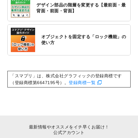
対応いたしました。
デザイン部品の階層を変更する【最前面・最
2022/10/1
2023年版1月始まりのカレンダーデザイン
背面・前面・背面】
テンプレート
を公開いたしました。
2022/9/21
コンサートのチラシデザインテンプレート
を追加しました。
オブジェクトを固定する「ロック機能」の
2022/9/5
年賀状のデザインテンプレート
を公開いた
使い方
しました。
2022/9/5
喪中はがきのデザインテンプレート
を公開
いたしました。
2022/8/24
印刷用データの解像度
を引き上げまし
「スマプリ」は、株式会社グラフィックの登録商標です
た！
（登録商標第6647195号）。
登録商標一覧
最新情報やオススメをイチ早くお届け！
公式アカウント