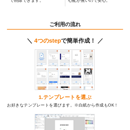
で削除できます。
心配が無いので安心。
テンプレート
を公開いたしました。
2024/11/27
【新商品】マスキングテープ
が作成できる
ようになりました！
ご利用の流れ
2024/10/11
箔押し年賀状のデザインテンプレート
を公
開いたしました。
＼
4つのstep
で簡単作成！ ／
2024/9/11
ステッカーのデザインテンプレート
を追加
しました。
2024/9/9
2025年巳年の年賀状デザインテンプレート
を公開いたしました。
2024/9/9
喪中はがきのデザインテンプレート
を公開
いたしました。
2024/9/2
2025年版1月始まりのカレンダーデザイン
テンプレート
を公開いたしました。
1.テンプレートを選ぶ
2024/8/20
【新商品】コースター
が作成できるように
お好きなテンプレートを選びます。※白紙から作成もOK！
なりました！
2024/7/25
プラスチックカードのデザインテンプレー
ト
を追加しました。