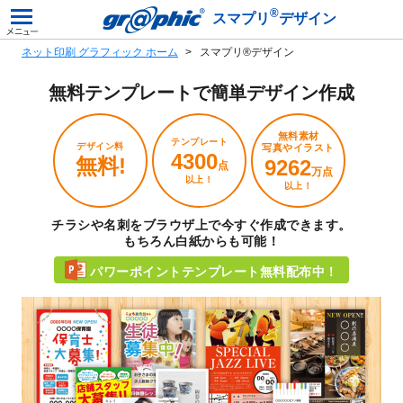
®
スマプリ
デザイン
ネット印刷 グラフィック ホーム
スマプリ®デザイン
無料テンプレートで
簡単デザイン作成
無料素材
テンプレート
デザイン料
写真やイラスト
4300
無料!
9262
点
万点
以上！
以上！
チラシや名刺をブラウザ上で今すぐ作成できます。
もちろん白紙からも可能！
パワーポイントテンプレート無料配布中！