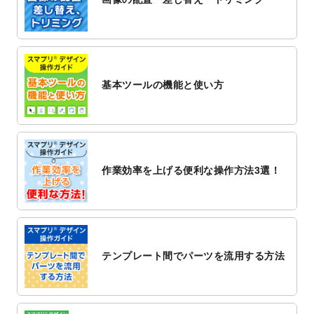
2022/12/1
プログラミング教室のチラシデザインテン
プレート
を追加しました。
2022/11/25
【新商品】封筒
が作成できるようになりま
した！
基本ツールの機能と使い方
2022/11/25
【新商品】クリアファイル
が作成できるよ
うになりました！
2022/11/4
のし紙のデザインテンプレート
を公開いた
しました。
2022/10/26
マッサージ・整体のチラシデザインテンプ
作業効率を上げる便利な操作方法3選！
レート
を追加しました。
2022/10/26
はり・灸のチラシデザインテンプレート
を
追加しました。
2022/10/20
箔押し年賀状のデザインテンプレート
を公
開いたしました。
テンプレート間でパーツを流用する方法
2022/10/14
年賀ポスターのデザインテンプレート
を公
開いたしました。
2022/10/6
チラシ作成から
ポスティング配布注文
まで