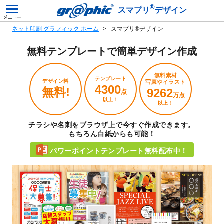
®
スマプリ
デザイン
ネット印刷 グラフィック ホーム
スマプリ®デザイン
無料テンプレートで
簡単デザイン作成
無料素材
テンプレート
デザイン料
写真やイラスト
4300
無料!
9262
点
万点
以上！
以上！
チラシや名刺をブラウザ上で今すぐ作成できます。
もちろん白紙からも可能！
パワーポイントテンプレート無料配布中！