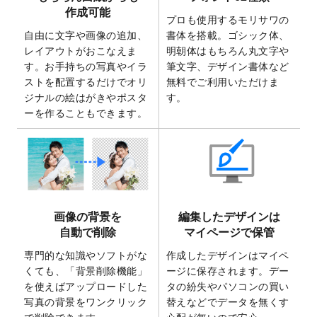
2025/7/30
キャンバスプリントのデザインテンプレー
作成可能
ト
を追加いたしました。
プロも使用するモリサワの
自由に文字や画像の追加、
書体を搭載。ゴシック体、
2025/6/30
暑中見舞いのデザインテンプレート
を追加
レイアウトがおこなえま
明朝体はもちろん丸文字や
しました。
す。お手持ちの写真やイラ
筆文字、デザイン書体など
2025/6/27
キャンバスプリントのデザインテンプレー
ストを配置するだけでオリ
無料でご利用いただけま
ト
を追加いたしました。
ジナルの絵はがきやポスタ
す。
2025/6/24
2026年版1月始まりのカレンダーデザイン
ーを作ることもできます。
テンプレート
を公開いたしました。
2025/6/9
「
背景削除機能
」を実装しました。
2025/4/3
DMのデザインテンプレート
を追加しまし
た。
2025/2/21
マスキングテープのデザインテンプレート
画像の背景を
編集したデザインは
を追加しました。
自動で削除
マイページで保管
2025/2/4
マスキングテープのデザインテンプレート
を追加しました。
専門的な知識やソフトがな
作成したデザインはマイペ
くても、「背景削除機能」
ージに保存されます。デー
2025/1/15
配置できるデータ形式が増えました。
を使えばアップロードした
タの紛失やパソコンの買い
（pdf、psd、eps、tifに対応）
写真の背景をワンクリック
替えなどでデータを無くす
2024/12/24
2025年版4月始まりのカレンダーデザイン