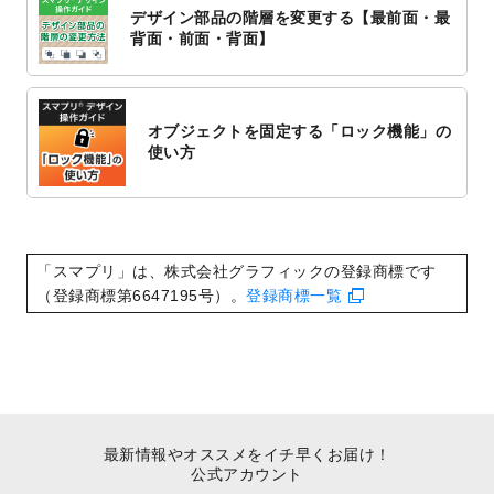
対応いたしました。
デザイン部品の階層を変更する【最前面・最
2022/10/1
2023年版1月始まりのカレンダーデザイン
背面・前面・背面】
テンプレート
を公開いたしました。
2022/9/21
コンサートのチラシデザインテンプレート
を追加しました。
オブジェクトを固定する「ロック機能」の
2022/9/5
年賀状のデザインテンプレート
を公開いた
使い方
しました。
2022/9/5
喪中はがきのデザインテンプレート
を公開
いたしました。
2022/8/24
印刷用データの解像度
を引き上げまし
「スマプリ」は、株式会社グラフィックの登録商標です
た！
（登録商標第6647195号）。
登録商標一覧
最新情報やオススメをイチ早くお届け！
公式アカウント