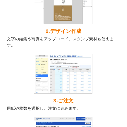
2024/7/9
回数券のデザインテンプレート
を追加しま
した。
2024/7/5
暑中見舞いのデザインテンプレート
を追加
しました。
2024/6/17
メッセージカードのデザインテンプレート
2.デザイン作成
を追加しました。
文字の編集や写真をアップロード。スタンプ素材も使えま
2024/6/14
【新商品】回数券
が作成できるようになり
す。
ました！
2024/5/22
エコノミータイプののぼり
が作成できるよ
うになりました！
2024/4/30
【新商品】のぼり
が作成できるようになり
ました！
2024/3/21
DMのデザインテンプレート
を追加しまし
た。
3.ご注文
2023/12/22
【新商品】ステッカー
が作成できるように
用紙や枚数を選択し、注文に進みます。
なりました！
2023/12/15
2024年版4月始まりのカレンダーデザイン
テンプレート
を公開いたしました。