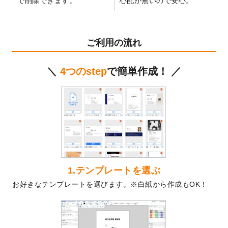
で削除できます。
心配が無いので安心。
テンプレート
を公開いたしました。
2024/11/27
【新商品】マスキングテープ
が作成できる
ようになりました！
ご利用の流れ
2024/10/11
箔押し年賀状のデザインテンプレート
を公
開いたしました。
＼
4つのstep
で簡単作成！ ／
2024/9/11
ステッカーのデザインテンプレート
を追加
しました。
2024/9/9
2025年巳年の年賀状デザインテンプレート
を公開いたしました。
2024/9/9
喪中はがきのデザインテンプレート
を公開
いたしました。
2024/9/2
2025年版1月始まりのカレンダーデザイン
テンプレート
を公開いたしました。
1.テンプレートを選ぶ
2024/8/20
【新商品】コースター
が作成できるように
お好きなテンプレートを選びます。※白紙から作成もOK！
なりました！
2024/7/25
プラスチックカードのデザインテンプレー
ト
を追加しました。