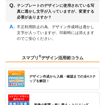
2023/3/16
シール・ラベルのデザインテンプレート
を
テンプレートのデザインに使用されている写
公開いたしました。
真に透かし文字が入っていますが、変更する
2023/3/13
封筒（長3、洋長3、角2）のデザインテンプ
必要がありますか？
レート
を追加しました。
2023/3/13
クリアファイルのデザインテンプレート
を
不正利用防止の為、デザイン作成時は透かし
追加しました。
文字が入っていますが、印刷時には消えます
2023/3/2
パワーポイント版テンプレートをダウンロ
のでご安心ください。
ードできるようになりました！
2023/2/24
クリアファイルのデザインテンプレート
を
追加しました。
®
スマプリ
デザイン活用術コラム
2023/1/13
4月始まりのカレンダーデザインテンプレー
ト
を追加しました。
2023/1/5
スタンプカードのデザインテンプレート
を
デザイン作成から入稿・確認までの全4ステ
追加しました。
ップを解説！
2022/12/26
サーバーメンテナンスに伴う全サービス停
止のお知らせ
2022/12/16
ポスターカレンダーのデザインテンプレー
ト
を公開いたしました。
画像の配置・差し替え・トリミング