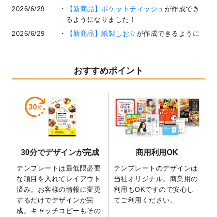
2026/6/29
【新商品】ポケットティッシュ
が作成でき
るようになりました！
2026/6/29
【新商品】紙製しおり
が作成できるように
なりました！
2026/6/22
コラム「
基本ツールの機能と使い方
」「
作
業効率を上げる便利な操作方法3選！
」を公
おすすめポイント
開いたしました。
2026/6/19
暑中見舞いのデザインテンプレート
を追加
しました。
2026/5/28
【新商品】マグネットステッカー
が作成で
きるようになりました！
2026/5/21
コラム「
デザイン作成から入稿・確認まで
30分でデザインが完成
商用利用OK
の全4ステップを解説！
」を公開いたしまし
た。
テンプレートは最低限必要
テンプレートのデザインは
2026/4/23
コラム「
画像の配置・差し替え・トリミン
な項目を入れてレイアウト
当社オリジナル。商業用の
グ
」「
テンプレート間でパーツを流用する
済み。お客様の情報に変更
利用もOKですので安心し
方法
」を公開いたしました。
するだけでデザインが完
てご利用ください。
成。キャッチコピーもその
2026/4/21
アクリルキーホルダーのデザインテンプレ