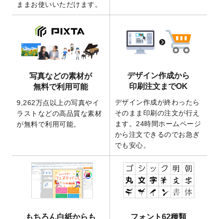
ままお使いいただけます。
ート
を追加いたしました。
2026/3/17
【新商品】缶バッジ
が作成できるようにな
りました！
2025/12/22
【新商品】アクリルキーホルダー
が作成で
きるようになりました！
2025/12/22
2026年版4月始まりのカレンダーデザイン
デザイン作成から
写真などの素材が
テンプレート
を公開いたしました。
印刷注文までOK
無料で利用可能
2025/10/7
箔押し年賀状のデザインテンプレート
を公
デザイン作成が終わったら
9,262万点以上の写真やイ
開いたしました。
そのまま印刷の注文が行え
ラストなどの高品質な素材
2025/9/30
【新商品】クリアファイルバッグ
が作成で
ます。24時間ホームページ
が無料で利用可能。
きるようになりました！
から注文できるのでお急ぎ
でも安心。
2025/9/10
2026年午年の年賀状デザインテンプレート
を公開いたしました。
2025/9/10
喪中はがき・寒中見舞いのデザインテンプ
レート
を公開いたしました。
2025/8/1
9,160万点以上の写真やイラスト素材が無料
で使えるようになりました。
もちろん白紙からも
フォント62種類