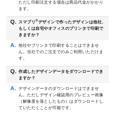
ただし印刷注文する場合は商品代金がかかり
ト
を追加しました。
ます。
2023/6/28
暑中見舞いのデザインテンプレート
を公開
いたしました。
®
スマプリ
デザインで作ったデザインは他社、
2023/6/12
うちわのデザインテンプレート
を公開いた
もしくは自宅やオフィスのプリンタで印刷で
しました。
きますか？
2023/5/9
ランチョンマットのデザインテンプレート
を公開いたしました。
他社やプリンタで印刷することはできませ
ん。当社でのご注文でのみご利用いただけま
2023/5/9
書類カバー（見積書表紙）のデザインテン
プレート
を公開いたしました。
す。
2023/4/28
シール・ラベルのデザインテンプレート
を
追加しました。
作成したデザインデータをダウンロードでき
ますか？
2023/4/20
飲食店のチラシデザインテンプレート
を追
加しました。
デザインデータのダウンロードはできませ
2023/4/18
セミナー・講演会のチラシデザインテンプ
ん。ただしデザイン確認用のプレビュー画像
レート
を追加しました。
（解像度を落としたもの）はダウンロードし
2023/4/18
スポーツジム・フィットネスクラブのチラ
ていただくことが可能です。
シデザインテンプレート
を追加しました。