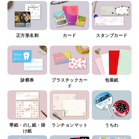
正方形名刺
カード
スタンプカード
診察券
プラスチックカー
包装紙
ド
帯紙・のし紙・掛
ランチョンマット
うちわ
け紙