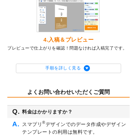
2023/10/10
2024年辰年の年賀ポスターデザインテンプ
レート
を公開いたしました。
2023/10/4
箔押し年賀状のデザインテンプレート
を公
開いたしました。
2023/9/25
クリアファイル、封筒、うちわにてオリジ
4.入稿＆プレビュー
ナルデザインで作成できるようになりまし
プレビューで仕上がりを確認！問題なければ入稿完了です。
た！
2023/9/5
2024年辰年の年賀状デザインテンプレート
を公開いたしました。
手順を詳しく見る
2023/9/1
2024年版1月始まりのカレンダーデザイン
テンプレート
を公開いたしました。
2023/8/29
オリジナルサイズ、変型サイズで作成でき
よくお問い合わせいただくご質問
るようになりました！
2023/8/18
チケットのデザインテンプレート
を追加し
料金はかかりますか？
ました。
2023/8/7
【新商品】チケット
が作成できるようにな
®
スマプリ
デザインでのデータ作成やデザイン
りました！
テンプレートの利用は無料です。
2023/8/2
美容・エステのチラシデザインテンプレー