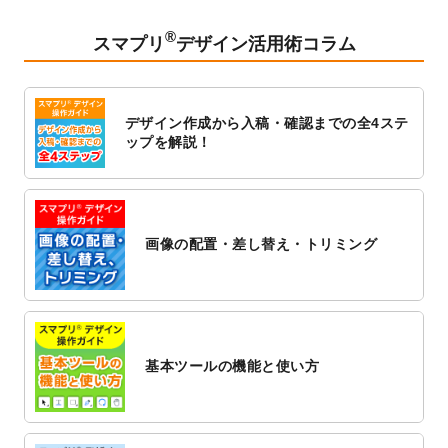
2023/2/24
クリアファイルのデザインテンプレート
を
追加しました。
®
スマプリ
デザイン活用術コラム
2023/1/13
4月始まりのカレンダーデザインテンプレー
ト
を追加しました。
2023/1/5
スタンプカードのデザインテンプレート
を
デザイン作成から入稿・確認までの全4ステ
追加しました。
ップを解説！
2022/12/26
サーバーメンテナンスに伴う全サービス停
止のお知らせ
2022/12/16
ポスターカレンダーのデザインテンプレー
ト
を公開いたしました。
画像の配置・差し替え・トリミング
2022/12/1
プログラミング教室のチラシデザインテン
プレート
を追加しました。
2022/11/25
【新商品】封筒
が作成できるようになりま
した！
基本ツールの機能と使い方
2022/11/25
【新商品】クリアファイル
が作成できるよ
うになりました！
2022/11/4
のし紙のデザインテンプレート
を公開いた
しました。