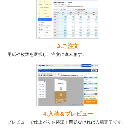
2024/5/22
エコノミータイプののぼり
が作成できるよ
うになりました！
2024/4/30
【新商品】のぼり
が作成できるようになり
ました！
2024/3/21
DMのデザインテンプレート
を追加しまし
た。
3.ご注文
2023/12/22
【新商品】ステッカー
が作成できるように
用紙や枚数を選択し、注文に進みます。
なりました！
2023/12/15
2024年版4月始まりのカレンダーデザイン
テンプレート
を公開いたしました。
2023/10/10
2024年辰年の年賀ポスターデザインテンプ
レート
を公開いたしました。
2023/10/4
箔押し年賀状のデザインテンプレート
を公
開いたしました。
2023/9/25
クリアファイル、封筒、うちわにてオリジ
4.入稿＆プレビュー
ナルデザインで作成できるようになりまし
プレビューで仕上がりを確認！問題なければ入稿完了です。
た！
2023/9/5
2024年辰年の年賀状デザインテンプレート