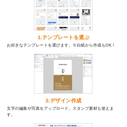
を公開いたしました。
2024/9/9
喪中はがきのデザインテンプレート
を公開
いたしました。
2024/9/2
2025年版1月始まりのカレンダーデザイン
テンプレート
を公開いたしました。
1.テンプレートを選ぶ
2024/8/20
【新商品】コースター
が作成できるように
お好きなテンプレートを選びます。※白紙から作成もOK！
なりました！
2024/7/25
プラスチックカードのデザインテンプレー
ト
を追加しました。
2024/7/9
回数券のデザインテンプレート
を追加しま
した。
2024/7/5
暑中見舞いのデザインテンプレート
を追加
しました。
2024/6/17
メッセージカードのデザインテンプレート
2.デザイン作成
を追加しました。
文字の編集や写真をアップロード。スタンプ素材も使えま
2024/6/14
【新商品】回数券
が作成できるようになり
す。
ました！