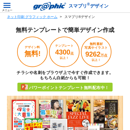
®
スマプリ
デザイン
ネット印刷 グラフィック ホーム
スマプリ®デザイン
無料テンプレートで
簡単デザイン作成
無料素材
テンプレート
デザイン料
写真やイラスト
4300
無料!
9262
点
万点
以上！
以上！
チラシや名刺をブラウザ上で今すぐ作成できます。
もちろん白紙からも可能！
パワーポイントテンプレート無料配布中！