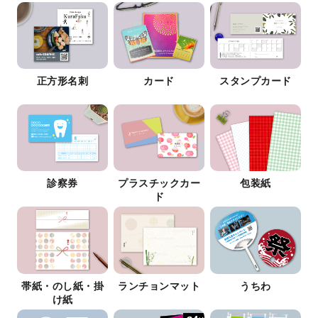
正方形名刺
カード
スタンプカード
診察券
プラスチックカー
包装紙
ド
帯紙・のし紙・掛
ランチョンマット
うちわ
け紙