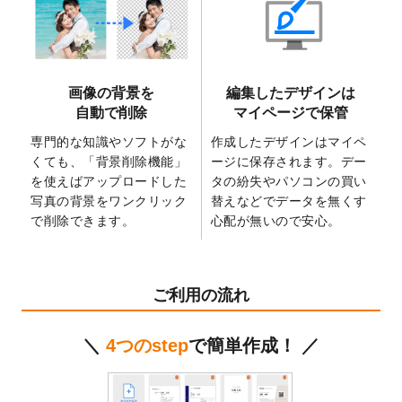
2025/6/9
「
背景削除機能
」を実装しました。
2025/4/3
DMのデザインテンプレート
を追加しまし
た。
2025/2/21
マスキングテープのデザインテンプレート
画像の背景を
編集したデザインは
を追加しました。
自動で削除
マイページで保管
2025/2/4
マスキングテープのデザインテンプレート
を追加しました。
専門的な知識やソフトがな
作成したデザインはマイペ
くても、「背景削除機能」
ージに保存されます。デー
2025/1/15
配置できるデータ形式が増えました。
を使えばアップロードした
タの紛失やパソコンの買い
（pdf、psd、eps、tifに対応）
写真の背景をワンクリック
替えなどでデータを無くす
2024/12/24
2025年版4月始まりのカレンダーデザイン
で削除できます。
心配が無いので安心。
テンプレート
を公開いたしました。
2024/11/27
【新商品】マスキングテープ
が作成できる
ようになりました！
ご利用の流れ
2024/10/11
箔押し年賀状のデザインテンプレート
を公
開いたしました。
＼
4つのstep
で簡単作成！ ／
2024/9/11
ステッカーのデザインテンプレート
を追加
しました。
2024/9/9
2025年巳年の年賀状デザインテンプレート