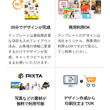
しました。
2026/5/28
【新商品】マグネットステッカー
が作成で
きるようになりました！
2026/5/21
コラム「
デザイン作成から入稿・確認まで
30分でデザインが完成
商用利用OK
の全4ステップを解説！
」を公開いたしまし
た。
テンプレートは最低限必要
テンプレートのデザインは
2026/4/23
コラム「
画像の配置・差し替え・トリミン
な項目を入れてレイアウト
当社オリジナル。商業用の
グ
」「
テンプレート間でパーツを流用する
済み。お客様の情報に変更
利用もOKですので安心し
方法
」を公開いたしました。
するだけでデザインが完
てご利用ください。
成。キャッチコピーもその
2026/4/21
アクリルキーホルダーのデザインテンプレ
ままお使いいただけます。
ート
を追加いたしました。
2026/3/17
【新商品】缶バッジ
が作成できるようにな
りました！
2025/12/22
【新商品】アクリルキーホルダー
が作成で
きるようになりました！
2025/12/22
2026年版4月始まりのカレンダーデザイン
デザイン作成から
写真などの素材が
テンプレート
を公開いたしました。
印刷注文までOK
無料で利用可能
2025/10/7
箔押し年賀状のデザインテンプレート
を公