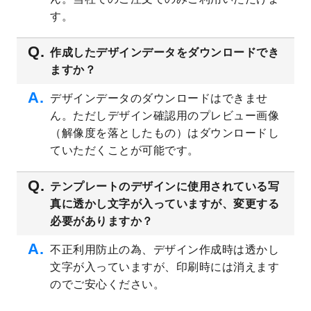
プレート
を公開いたしました。
す。
2023/4/28
シール・ラベルのデザインテンプレート
を
追加しました。
作成したデザインデータをダウンロードでき
ますか？
2023/4/20
飲食店のチラシデザインテンプレート
を追
加しました。
デザインデータのダウンロードはできませ
2023/4/18
セミナー・講演会のチラシデザインテンプ
ん。ただしデザイン確認用のプレビュー画像
レート
を追加しました。
（解像度を落としたもの）はダウンロードし
2023/4/18
スポーツジム・フィットネスクラブのチラ
ていただくことが可能です。
シデザインテンプレート
を追加しました。
2023/3/16
シール・ラベルのデザインテンプレート
を
テンプレートのデザインに使用されている写
公開いたしました。
真に透かし文字が入っていますが、変更する
2023/3/13
封筒（長3、洋長3、角2）のデザインテンプ
必要がありますか？
レート
を追加しました。
2023/3/13
クリアファイルのデザインテンプレート
を
不正利用防止の為、デザイン作成時は透かし
追加しました。
文字が入っていますが、印刷時には消えます
2023/3/2
パワーポイント版テンプレートをダウンロ
のでご安心ください。
ードできるようになりました！