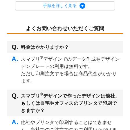
を公開いたしました。
手順を詳しく見る
2023/9/1
2024年版1月始まりのカレンダーデザイン
テンプレート
を公開いたしました。
2023/8/29
オリジナルサイズ、変型サイズで作成でき
よくお問い合わせいただくご質問
るようになりました！
2023/8/18
チケットのデザインテンプレート
を追加し
料金はかかりますか？
ました。
2023/8/7
【新商品】チケット
が作成できるようにな
®
スマプリ
デザインでのデータ作成やデザイン
りました！
テンプレートの利用は無料です。
2023/8/2
美容・エステのチラシデザインテンプレー
ただし印刷注文する場合は商品代金がかかり
ト
を追加しました。
ます。
2023/6/28
暑中見舞いのデザインテンプレート
を公開
いたしました。
®
スマプリ
デザインで作ったデザインは他社、
2023/6/12
うちわのデザインテンプレート
を公開いた
もしくは自宅やオフィスのプリンタで印刷で
しました。
きますか？
2023/5/9
ランチョンマットのデザインテンプレート
を公開いたしました。
他社やプリンタで印刷することはできませ
ん。当社でのご注文でのみご利用いただけま
2023/5/9
書類カバー（見積書表紙）のデザインテン