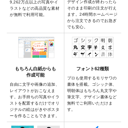
デザイン作成が終わったら
9,262万点以上の写真やイ
開いたしました。
そのまま印刷の注文が行え
ラストなどの高品質な素材
2025/9/30
【新商品】クリアファイルバッグ
が作成で
ます。24時間ホームページ
が無料で利用可能。
きるようになりました！
から注文できるのでお急ぎ
でも安心。
2025/9/10
2026年午年の年賀状デザインテンプレート
を公開いたしました。
2025/9/10
喪中はがき・寒中見舞いのデザインテンプ
レート
を公開いたしました。
2025/8/1
9,160万点以上の写真やイラスト素材が無料
で使えるようになりました。
もちろん白紙からも
フォント62種類
2025/7/30
キャンバスプリントのデザインテンプレー
作成可能
ト
を追加いたしました。
プロも使用するモリサワの
自由に文字や画像の追加、
書体を搭載。ゴシック体、
2025/6/30
暑中見舞いのデザインテンプレート
を追加
レイアウトがおこなえま
明朝体はもちろん丸文字や
しました。
す。お手持ちの写真やイラ
筆文字、デザイン書体など
2025/6/27
キャンバスプリントのデザインテンプレー
ストを配置するだけでオリ
無料でご利用いただけま
ト
を追加いたしました。
ジナルの絵はがきやポスタ
す。
2025/6/24
2026年版1月始まりのカレンダーデザイン
ーを作ることもできます。
テンプレート
を公開いたしました。