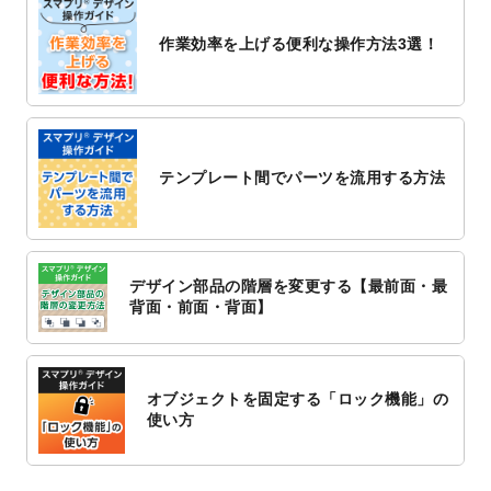
2022/10/26
マッサージ・整体のチラシデザインテンプ
作業効率を上げる便利な操作方法3選！
レート
を追加しました。
2022/10/26
はり・灸のチラシデザインテンプレート
を
追加しました。
2022/10/20
箔押し年賀状のデザインテンプレート
を公
開いたしました。
テンプレート間でパーツを流用する方法
2022/10/14
年賀ポスターのデザインテンプレート
を公
開いたしました。
2022/10/6
チラシ作成から
ポスティング配布注文
まで
対応いたしました。
デザイン部品の階層を変更する【最前面・最
2022/10/1
2023年版1月始まりのカレンダーデザイン
背面・前面・背面】
テンプレート
を公開いたしました。
2022/9/21
コンサートのチラシデザインテンプレート
を追加しました。
オブジェクトを固定する「ロック機能」の
2022/9/5
年賀状のデザインテンプレート
を公開いた
使い方
しました。
2022/9/5
喪中はがきのデザインテンプレート
を公開