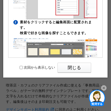
素材をクリックすると編集画面に配置されま
2
す。
検索で好きな画像を探すこともできます。
テンプレートNo.27813
商品：
クリアファイル
サイズ：
A5クリアファイル 下地全面ホワイト
閉じる
次回から表示しない
（220×312mm）
印刷データの解像度：600dpi
喫茶店・カフェのクリアファイル作成に使える「事務用品・
ラベル」がテーマの無料デザインテンプレートです。写真や
文字を入れるだけで本格的なクリアファイルが作成できま
PIXTAの透かし文字は印刷時に消えますのでご
3
開く
す。編集後はそのまま印刷注文も可能です。
安心ください。
デザインサポート利用規約
に同意の上ご利用ください。