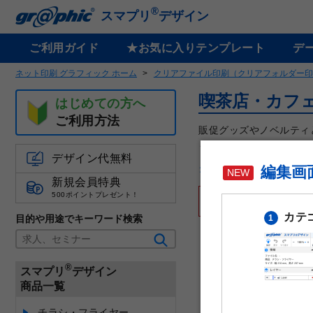
®
スマプリ
デザイン
ご利用ガイド
★お気に入りテンプレート
デ
ネット印刷 グラフィック ホーム
クリアファイル印刷（クリアフォルダー印
喫茶店・カフ
はじめての方へ
ご利用方法
販促グッズやノベルティ
も対応しています。
デザイン代無料
クリアファイルの仕様や
編集画
新規会員特典
500ポイントプレゼント！
※全面に白インクで下
カテ
目的や用途でキーワード検索
1
®
スマプリ
デザイン
商品一覧
チラシ・フライヤー