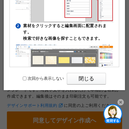
素材をクリックすると編集画面に配置されま
2
す。
検索で好きな画像を探すこともできます。
テンプレートNo.21495
商品：
名刺
サイズ：
欧米名刺サイズ（51x89mm）
印刷データの解像度：1200dpi
閉じる
次回から表示しない
「かっこいい」がテーマの名刺作成に使える無料デザインテ
ンプレートです。写真や文字を入れるだけで本格的な名刺が
作成できます。編集後はそのまま印刷注文も可能です。
デザインサポート利用規約
に同意の上ご利用ください。
PIXTAの透かし文字は印刷時に消えますのでご
3
開く
安心ください。
同意してデザイン作成へ