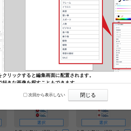
6枚綴り
11枚綴り
全てのサイズ
レジャー・娯楽 ×
をクリックすると編集画面に配置されます。
で好きな画像を探すこともできます。
閉じる
次回から表示しない
選択
選択