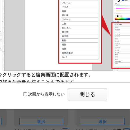
A5（下地全面ホワイト）
A4（下地全面ホワイト）
全ての
病院・クリニック ×
をクリックすると編集画面に配置されます。
で好きな画像を探すこともできます。
閉じる
次回から表示しない
選択
選択