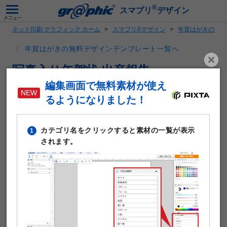
®
スマプリ
デザイン
ネット印刷 グラフィック ホーム
スマプリ®デザイン
年賀はがきの無料
年賀はがきの無料デザインテンプレート一覧へ
写真入り年賀状 出産報告
編集画面で無料素材が使え
るようになりました！
カテゴリ名をクリックすると素材の一覧が表示
1
されます。