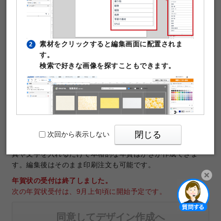
素材をクリックすると編集画面に配置されま
2
す。
検索で好きな画像を探すこともできます。
テンプレートNo.36141
商品：
年賀はがき
サイズ：
年賀はがきサイズ（100×148mm）
印刷データの解像度：1200dpi
閉じる
次回から表示しない
年賀はがき作成に使える無料デザインテンプレートです。写
真や文字を入れるだけで本格的な年賀はがきが作成できま
す。編集後はそのまま印刷注文も可能です。
年賀状の受付は終了しました。
次の年賀状受付は、9月上旬頃に開始予定です。
PIXTAの透かし文字は印刷時に消えますのでご
3
開く
安心ください。
同意してデザイン作成へ