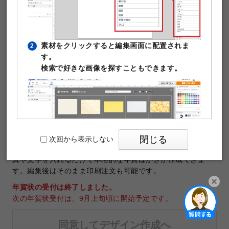
素材をクリックすると編集画面に配置されま
2
す。
検索で好きな画像を探すこともできます。
テンプレートNo.36129
商品：
年賀はがき
サイズ：
年賀はがきサイズ（100×148mm）
印刷データの解像度：1200dpi
閉じる
次回から表示しない
年賀はがき作成に使える無料デザインテンプレートです。写
真や文字を入れるだけで本格的な年賀はがきが作成できま
す。編集後はそのまま印刷注文も可能です。
年賀状の受付は終了しました。
次の年賀状受付は、9月上旬頃に開始予定です。
PIXTAの透かし文字は印刷時に消えますのでご
3
開く
安心ください。
同意してデザイン作成へ