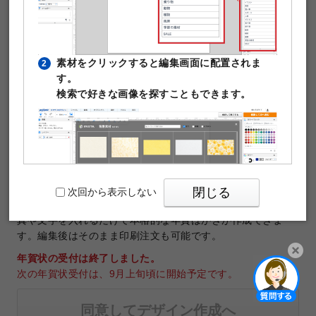
素材をクリックすると編集画面に配置されま
2
す。
検索で好きな画像を探すこともできます。
テンプレートNo.36061
商品：
年賀はがき
サイズ：
年賀はがきサイズ（100×148mm）
印刷データの解像度：1200dpi
閉じる
次回から表示しない
年賀はがき作成に使える無料デザインテンプレートです。写
真や文字を入れるだけで本格的な年賀はがきが作成できま
す。編集後はそのまま印刷注文も可能です。
年賀状の受付は終了しました。
次の年賀状受付は、9月上旬頃に開始予定です。
PIXTAの透かし文字は印刷時に消えますのでご
3
開く
安心ください。
同意してデザイン作成へ