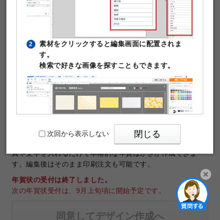
素材をクリックすると編集画面に配置されま
2
す。
検索で好きな画像を探すこともできます。
テンプレートNo.35994
商品：
年賀はがき
サイズ：
年賀はがきサイズ（100×148mm）
印刷データの解像度：1200dpi
閉じる
次回から表示しない
年賀はがき作成に使える無料デザインテンプレートです。写
真や文字を入れるだけで本格的な年賀はがきが作成できま
す。編集後はそのまま印刷注文も可能です。
年賀状の受付は終了しました。
次の年賀状受付は、9月上旬頃に開始予定です。
PIXTAの透かし文字は印刷時に消えますのでご
3
開く
安心ください。
同意してデザイン作成へ