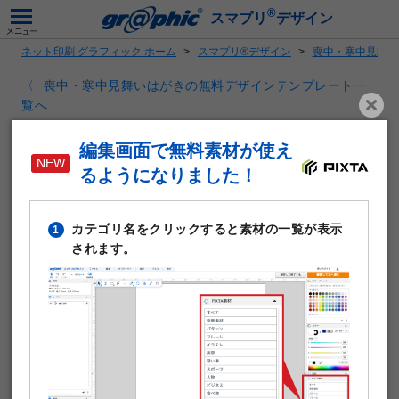
®
スマプリ
デザイン
ネット印刷 グラフィック ホーム
スマプリ®デザイン
喪中・寒中見舞い
喪中・寒中見舞いはがきの無料デザインテンプレート一
覧へ
寒中お見舞い
編集画面で無料素材が使え
るようになりました！
カテゴリ名をクリックすると素材の一覧が表示
1
されます。