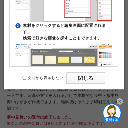
素材をクリックすると編集画面に配置されま
2
す。
検索で好きな画像を探すこともできます。
テンプレートNo.33812
商品：
喪中・寒中見舞いはがき
サイズ：
喪中・寒中見舞いはがき（100×148mm）
印刷データの解像度：1200dpi
閉じる
次回から表示しない
喪中・寒中見舞いはがき作成に使える無料デザインテンプレ
ートです。写真や文字を入れるだけで本格的な喪中・寒中見
舞いはがきが作成できます。編集後はそのまま印刷注文も可
能です。
PIXTAの透かし文字は印刷時に消えますのでご
3
開く
寒中見舞いの受付は終了しました。
安心ください。
※次回の寒中見舞いは9月上旬頃に受付開始予定です。