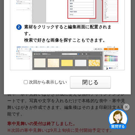
素材をクリックすると編集画面に配置されま
2
す。
検索で好きな画像を探すこともできます。
テンプレートNo.32006
商品：
喪中・寒中見舞いはがき
サイズ：
喪中・寒中見舞いはがき（100×148mm）
印刷データの解像度：1200dpi
閉じる
次回から表示しない
喪中・寒中見舞いはがき作成に使える無料デザインテンプレ
ートです。写真や文字を入れるだけで本格的な喪中・寒中見
舞いはがきが作成できます。編集後はそのまま印刷注文も可
能です。
PIXTAの透かし文字は印刷時に消えますのでご
3
開く
寒中見舞いの受付は終了しました。
安心ください。
※次回の寒中見舞いは9月上旬頃に受付開始予定です。