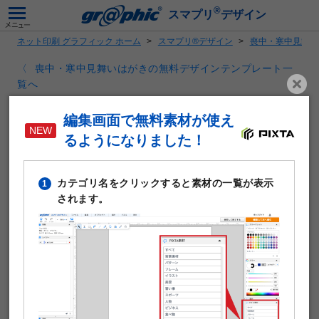
®
スマプリ
デザイン
ネット印刷 グラフィック ホーム
スマプリ®デザイン
喪中・寒中見舞い
喪中・寒中見舞いはがきの無料デザインテンプレート一
覧へ
寒中お見舞い
編集画面で無料素材が使え
るようになりました！
カテゴリ名をクリックすると素材の一覧が表示
1
されます。