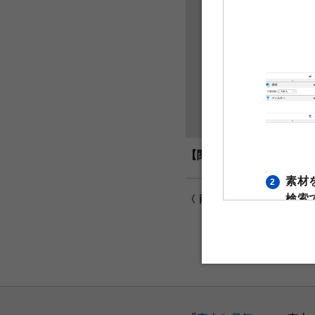
【関連タグ】
灰色
寒
素材
2
検索
〈 両面印刷をご希望の場合