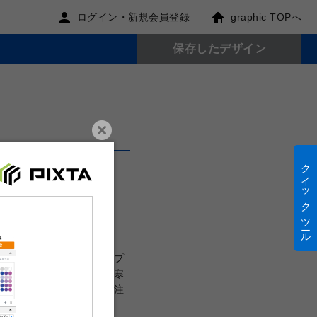
ログイン・新規会員登録
graphic TOPへ
保存したデザイン
クイック ツール
き
（100×148mm）
に使える無料デザインテンプ
れるだけで本格的な喪中・寒
す。編集後はそのまま印刷注