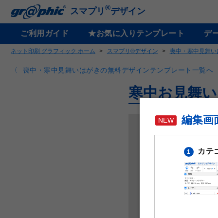
®
スマプリ
デザイン
ご利用ガイド
★お気に入りテンプレート
デ
ネット印刷 グラフィック ホーム
スマプリ®デザイン
喪中・寒中見舞い
喪中・寒中見舞いはがきの無料デザインテンプレート一覧へ
寒中お見舞い
編集画
カテ
1