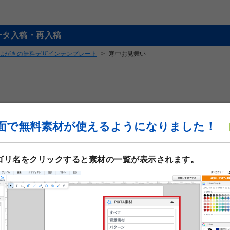
ータ入稿・再入稿
はがきの無料デザインテンプレート
寒中お見舞い
面で無料素材が使えるようになりました！
テンプレートNo.21056
商品：
喪中・寒中見舞いはが
サイズ：
喪中・寒中見舞いはがき
ゴリ名をクリックすると素材の一覧が表示されます。
印刷データの解像度：1200dpi
喪中・寒中見舞いはがき作成
レートです。写真や文字を入
中見舞いはがきが作成できま
文も可能です。