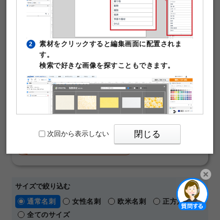
ンプレートです。写真や文字を入れるだけで本格的な名刺
が作成できます。テンプレート編集は無料。そのまま印刷
注文が可能です。
素材をクリックすると編集画面に配置されま
2
￥480
す。
50枚
(税込)
～
検索で好きな画像を探すこともできます。
通常名刺
オンデマンド
片面モノクロ
マットコート180kg
名刺の料金や仕様の詳細はこちら
【 人気の名刺デザインテーマ 】
おしゃれ
横向き
ビジネス
シンプル
閉じる
次回から表示しない
ショップカード
メッセージカード
パワーポイントテンプレート
サイズで絞り込む
PIXTAの透かし文字は印刷時に消えますのでご
3
開く
通常名刺
女性名刺
欧米名刺
正方形名刺
安心ください。
全てのサイズ