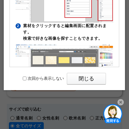
ンプレートです。写真や文字を入れるだけで本格的な名刺
が作成できます。テンプレート編集は無料。そのまま印刷
注文が可能です。
素材をクリックすると編集画面に配置されま
2
￥480
す。
50枚
(税込)
～
検索で好きな画像を探すこともできます。
通常名刺
オンデマンド
片面モノクロ
マットコート180kg
名刺の料金や仕様の詳細はこちら
【 人気の名刺デザインテーマ 】
おしゃれ
横向き
ビジネス
シンプル
閉じる
次回から表示しない
ショップカード
メッセージカード
パワーポイントテンプレート
サイズで絞り込む
PIXTAの透かし文字は印刷時に消えますのでご
3
開く
通常名刺
女性名刺
欧米名刺
正方形名刺
安心ください。
全てのサイズ