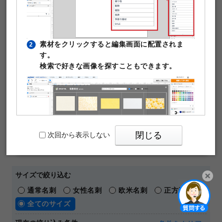
作成できます。テンプレート編集は無料。そのまま印刷注
文が可能です。
￥480
50枚
素材をクリックすると編集画面に配置されま
2
(税込)
～
す。
通常名刺
オンデマンド
片面モノクロ
マットコート180kg
検索で好きな画像を探すこともできます。
名刺の料金や仕様の詳細はこちら
【 人気の名刺デザインテーマ 】
おしゃれ
横向き
ビジネス
シンプル
ショップカード
メッセージカード
閉じる
次回から表示しない
パワーポイントテンプレート
サイズで絞り込む
通常名刺
女性名刺
欧米名刺
正方形名刺
PIXTAの透かし文字は印刷時に消えますのでご
3
開く
全てのサイズ
安心ください。