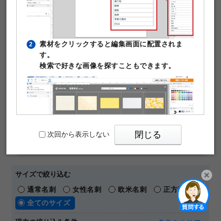
作成できます。テンプレート編集は無料。そのまま印刷注
文が可能です。
￥480
50枚
素材をクリックすると編集画面に配置されま
2
(税込)
～
す。
通常名刺
オンデマンド
片面モノクロ
マットコート180kg
検索で好きな画像を探すこともできます。
名刺の料金や仕様の詳細はこちら
【 人気の名刺デザインテーマ 】
おしゃれ
横向き
ビジネス
シンプル
ショップカード
メッセージカード
閉じる
次回から表示しない
パワーポイントテンプレート
サイズで絞り込む
通常名刺
女性名刺
欧米名刺
正方形名刺
PIXTAの透かし文字は印刷時に消えますのでご
3
開く
全てのサイズ
安心ください。