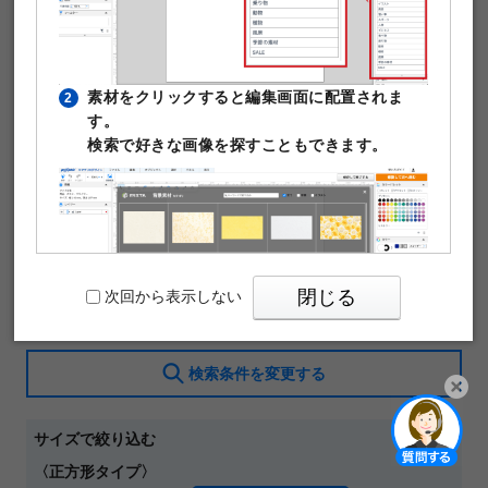
素材をクリックすると編集画面に配置されま
2
す。
検索で好きな画像を探すこともできます。
現在の絞り込み条件
条件をクリア
閉じる
次回から表示しない
サッカースクール ×
検索条件を変更する
PIXTAの透かし文字は印刷時に消えますのでご
3
開く
サイズで絞り込む
安心ください。
〈正方形タイプ〉