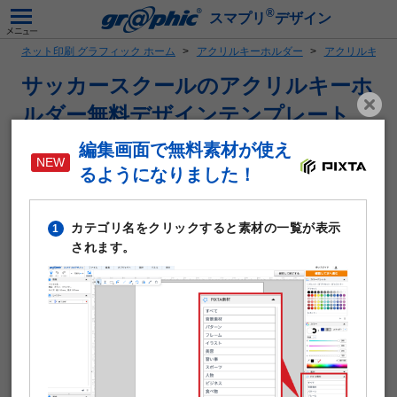
®
スマプリ
デザイン
ネット印刷 グラフィック ホーム
アクリルキーホルダー
アクリルキー
サッカースクールのアクリルキーホ
ルダー無料デザインテンプレート
編集画面で無料素材が使え
「サッカースクール」がテーマのアクリルキーホルダー作成
に使える無料デザインテンプレートです。写真や文字を入れ
るようになりました！
るだけで本格的なアクリルキーホルダーが作成できます。テ
ンプレート編集は無料。そのまま印刷注文が可能です。
カテゴリ名をクリックすると素材の一覧が表示
1
アクリルキーホルダーの仕様や印刷料金はこちら
されます。
外側から内2mmは白インクで下地が入ります。外側
2mmは透明になります。
両面印刷には対応しておりません。