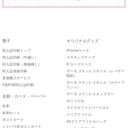
冊子
オリジナルグッズ
同人誌印刷トップ
iPhoneケース
同人誌印刷（中綴じ）
マスキングテープ
同人誌印刷（無線綴じ）
ICカードケース
同人誌表紙印刷
サーモ ステンレスボトル（レーザー
彫刻）
直接搬入サービス
サーモ ステンレスボトル（カラープ
6色RGB同人誌印刷
リント）
サーモ ステンレスタンブラー
名刺・カード・ペーパー
ポリうちわ
名刺
マイクロファイバークロス
名刺セット
クリアファイル
ポストカード
A4クリアファイルバッグ
ジャバラ折ポストカード