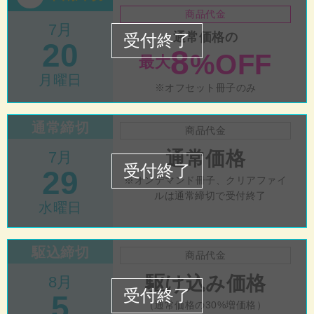
商品代金
7月
通常価格の
20
8
%OFF
最大
月曜日
オフセット冊子のみ
通常締切
商品代金
通常価格
7月
29
オンデマンド冊子、クリアファイ
ルは通常締切で受付終了
水曜日
駆込締切
商品代金
駆け込み価格
8月
5
（通常価格の30%増価格）