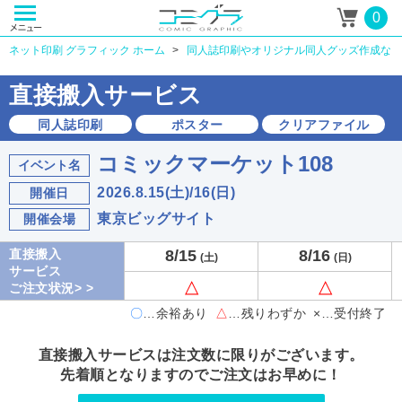
0
ネット印刷 グラフィック ホーム
同人誌印刷やオリジナル同人グッズ作成なら
直接搬入サービス
同人誌印刷
ポスター
クリアファイル
コミックマーケット108
イベント名
2026.8.15(土)/16(日)
開催日
東京ビッグサイト
開催会場
直接搬入
8/15
8/16
(土)
(日)
サービス
△
△
ご注文状況
> >
〇
…余裕あり
△
…残りわずか
×…受付終了
直接搬入サービスは注文数に限りがございます。
先着順となりますのでご注文はお早めに！