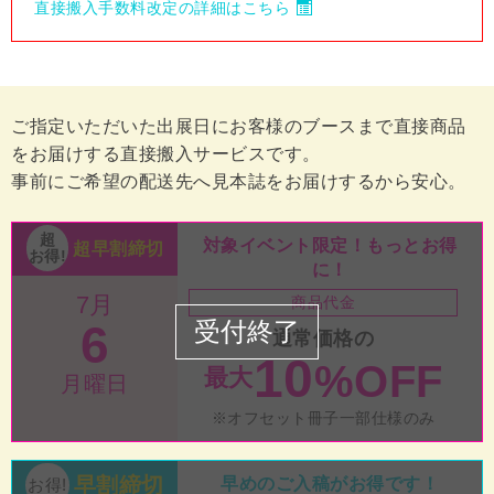
直接搬入手数料改定の詳細はこちら
ご指定いただいた出展日にお客様のブースまで直接商品
をお届けする直接搬入サービスです。
事前にご希望の配送先へ見本誌をお届けするから安心。
対象イベント限定！もっとお得
超早割締切
に！
7月
商品代金
6
通常価格の
10
%OFF
最大
月曜日
オフセット冊子一部仕様のみ
早割締切
早めのご入稿がお得です！