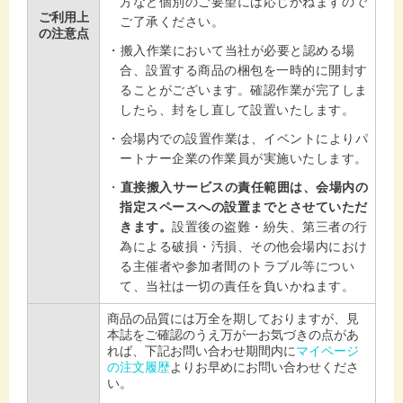
方など個別のご要望には応じかねますので
ご利用上
ご了承ください。
の注意点
搬入作業において当社が必要と認める場
合、設置する商品の梱包を一時的に開封す
ることがございます。確認作業が完了しま
したら、封をし直して設置いたします。
会場内での設置作業は、イベントによりパ
ートナー企業の作業員が実施いたします。
直接搬入サービスの責任範囲は、会場内の
指定スペースへの設置までとさせていただ
きます。
設置後の盗難・紛失、第三者の行
為による破損・汚損、その他会場内におけ
る主催者や参加者間のトラブル等につい
て、当社は一切の責任を負いかねます。
商品の品質には万全を期しておりますが、見
本誌をご確認のうえ万が一お気づきの点があ
れば、下記お問い合わせ期間内に
マイページ
の注文履歴
よりお早めにお問い合わせくださ
い。