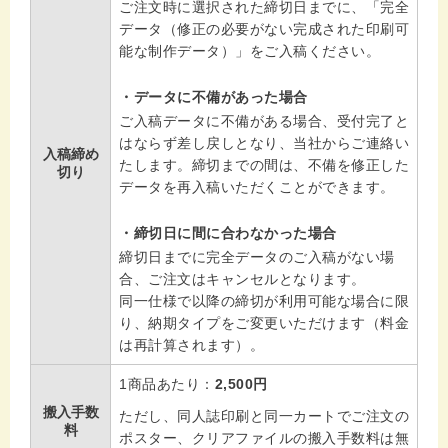
ご注文時に選択された締切日までに、「完全
データ（修正の必要がない完成された印刷可
能な制作データ）」をご入稿ください。
データに不備があった場合
ご入稿データに不備がある場合、受付完了と
はならず差し戻しとなり、当社からご連絡い
入稿締め
たします。締切までの間は、不備を修正した
切り
データを再入稿いただくことができます。
締切日に間に合わなかった場合
締切日までに完全データのご入稿がない場
合、ご注文はキャンセルとなります。
同一仕様で以降の締切が利用可能な場合に限
り、納期タイプをご変更いただけます（料金
は再計算されます）。
1商品あたり：
2,500円
搬入手数
ただし、同人誌印刷と同一カートでご注文の
料
ポスター、クリアファイルの搬入手数料は無