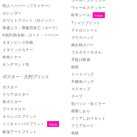
シール・ステッカー
同人ペーパー（フライヤー）
ウォールステッカー
カレンダー
転写シール
ホワイトプリント（白インク）
Tシャツプリント
厚盛ニス・厚盛箔加工（カード）
アイロンシート
6色RGB名刺・カード・ペーパー
マウスパッド
ネオンピンク印刷
抱き枕カバー
メタリックカラー
フルカラータオル
特色トナー
手提げ紙袋
オンデマンド箔
紙袋
トートバッグ
ポスター・大判プリント
不織布バッグ
ポスター
マグカップ
クリアポスター
テープ
布ポスター
缶バッジ・缶ミラー
ブースクロス
紙製しおり
キャンバスプリント
クリアしおりセット
ミニキャンバスプリント
クリアカード
銀塩アートプリント
色紙