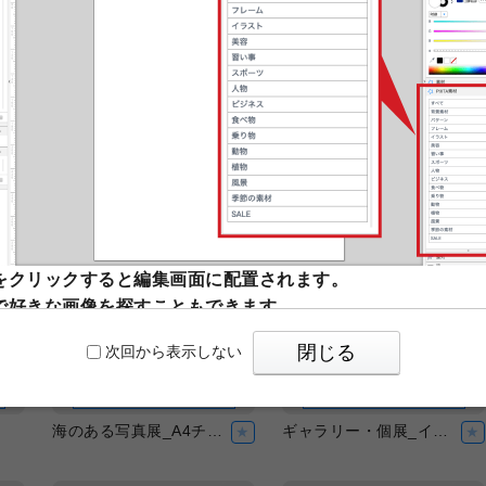
全てのサイズ ×
美術・アート展 ×
をクリックすると編集画面に配置されます。
で好きな画像を探すこともできます。
閉じる
次回から表示しない
選択
選択
海のある写真展_A4チラ
ギャラリー・個展_イベ
★
★
シ
ント・展示会