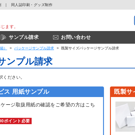
刷
同人誌印刷
・グッズ制作
準じます。
サンプル請求
お問い合わせ
箱）
パッケージサンプル請求
既製サイズパッケージサンプル請求
サンプル請求
択ください。
ビス
用紙サンプル
既製サ
ッケージ取扱用紙の確認をご希望の方はこち
000ポイント必要