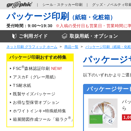
シール
・ステッカー
印刷
グッズ
・ノベルティ
印
パッケージ印刷
（紙箱・化粧箱）
受付時間：9:00〜19:30
入稿の受付日も営業日・営業時間に
ご利用ガイド
取扱用紙・オプション
ネット印刷 グラフィック ホーム
商品一覧
パッケージ印刷（紙箱・化粧
パッケージ印刷おすすめ特集
パッケージ
®
FSC
森林認証印刷
NEW!
以下のいずれかよりご選
アスカF（グレー用紙）
TS耐水紙
パッケージサー
既製サイズパッケージ
パ
お得な型保管オプション
ら
ホワイトインキ×特殊紙特集
1,
®
箱展開図作成ツール「箱ラク
」