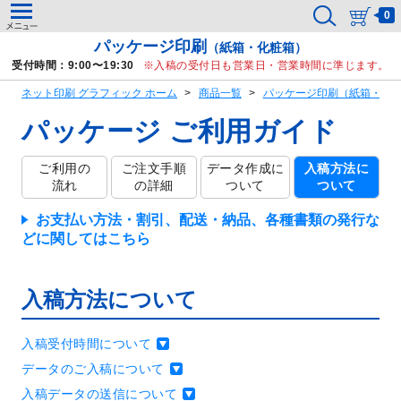
0
パッケージ印刷
（紙箱・化粧箱）
受付時間：9:00〜19:30
入稿の受付日も営業日・営業時間に準じます。
ネット印刷 グラフィック ホーム
商品一覧
パッケージ印刷（紙箱・化
パッケージ ご利用ガイド
ご利用の
ご注文手順
データ作成に
入稿方法に
流れ
の詳細
ついて
ついて
お支払い方法・割引、配送・納品、各種書類の発行な
どに関してはこちら
入稿方法について
入稿受付時間について
データのご入稿について
入稿データの送信について