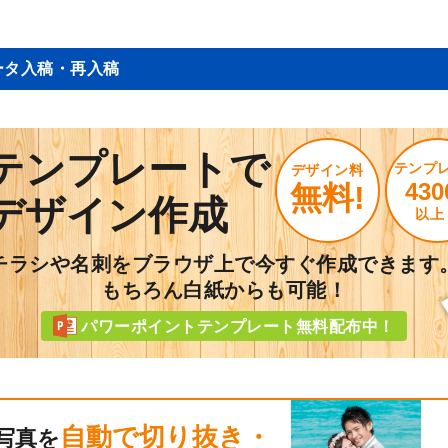
ータ入稿・再入稿
テンプレートで
テンプ
デザイン料
430
無料!
デザイン作成
以上
チラシや名刺をブラウザ上で今すぐ作成できます
もちろん白紙からも可能！
パワーポイントテンプレート無料配布中！
自動で切り抜き・
写真を