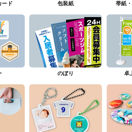
カード
包装紙
帯紙
ー
のぼり
卓