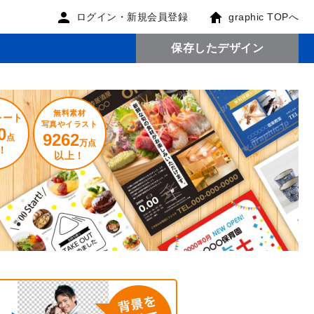
ログイン・新規会員登録
graphic TOPへ
保存したデザイン
無料素材
レート
写真やイラスト
0
9262
点
万点
！
以上！
。