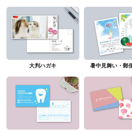
大判ハガキ
暑中見舞い・郵