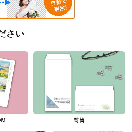
ださい
DM
封筒