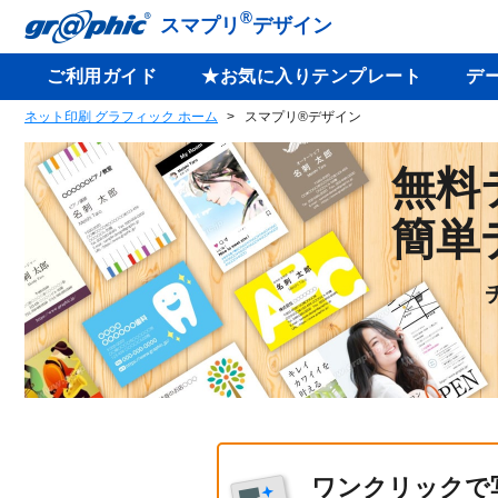
®
スマプリ
デザイン
ご利用ガイド
★お気に入りテンプレート
デ
ネット印刷 グラフィック ホーム
スマプリ®デザイン
無料
簡単
ワンクリックで