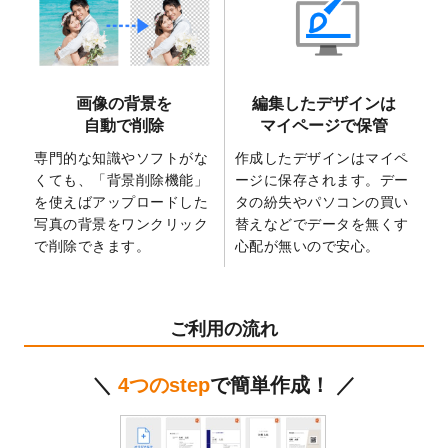
2025/6/9
「
背景削除機能
」を実装しました。
2025/4/3
DMのデザインテンプレート
を追加しまし
た。
2025/2/21
マスキングテープのデザインテンプレート
画像の背景を
編集したデザインは
を追加しました。
自動で削除
マイページで保管
2025/2/4
マスキングテープのデザインテンプレート
を追加しました。
専門的な知識やソフトがな
作成したデザインはマイペ
くても、「背景削除機能」
ージに保存されます。デー
2025/1/15
配置できるデータ形式が増えました。
を使えばアップロードした
タの紛失やパソコンの買い
（pdf、psd、eps、tifに対応）
写真の背景をワンクリック
替えなどでデータを無くす
2024/12/24
2025年版4月始まりのカレンダーデザイン
で削除できます。
心配が無いので安心。
テンプレート
を公開いたしました。
2024/11/27
【新商品】マスキングテープ
が作成できる
ようになりました！
ご利用の流れ
2024/10/11
箔押し年賀状のデザインテンプレート
を公
開いたしました。
＼
4つのstep
で簡単作成！ ／
2024/9/11
ステッカーのデザインテンプレート
を追加
しました。
2024/9/9
2025年巳年の年賀状デザインテンプレート