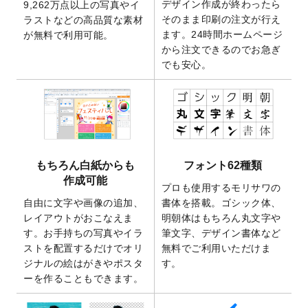
デザイン作成が終わったら
9,262万点以上の写真やイ
開いたしました。
そのまま印刷の注文が行え
ラストなどの高品質な素材
2025/9/30
【新商品】クリアファイルバッグ
が作成で
ます。24時間ホームページ
が無料で利用可能。
きるようになりました！
から注文できるのでお急ぎ
でも安心。
2025/9/10
2026年午年の年賀状デザインテンプレート
を公開いたしました。
2025/9/10
喪中はがき・寒中見舞いのデザインテンプ
レート
を公開いたしました。
2025/8/1
9,160万点以上の写真やイラスト素材が無料
で使えるようになりました。
もちろん白紙からも
フォント62種類
2025/7/30
キャンバスプリントのデザインテンプレー
作成可能
ト
を追加いたしました。
プロも使用するモリサワの
自由に文字や画像の追加、
書体を搭載。ゴシック体、
2025/6/30
暑中見舞いのデザインテンプレート
を追加
レイアウトがおこなえま
明朝体はもちろん丸文字や
しました。
す。お手持ちの写真やイラ
筆文字、デザイン書体など
2025/6/27
キャンバスプリントのデザインテンプレー
ストを配置するだけでオリ
無料でご利用いただけま
ト
を追加いたしました。
ジナルの絵はがきやポスタ
す。
2025/6/24
2026年版1月始まりのカレンダーデザイン
ーを作ることもできます。
テンプレート
を公開いたしました。