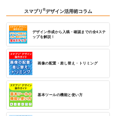
2023/2/24
クリアファイルのデザインテンプレート
を
追加しました。
®
スマプリ
デザイン活用術コラム
2023/1/13
4月始まりのカレンダーデザインテンプレー
ト
を追加しました。
2023/1/5
スタンプカードのデザインテンプレート
を
デザイン作成から入稿・確認までの全4ステ
追加しました。
ップを解説！
2022/12/26
サーバーメンテナンスに伴う全サービス停
止のお知らせ
2022/12/16
ポスターカレンダーのデザインテンプレー
ト
を公開いたしました。
画像の配置・差し替え・トリミング
2022/12/1
プログラミング教室のチラシデザインテン
プレート
を追加しました。
2022/11/25
【新商品】封筒
が作成できるようになりま
した！
基本ツールの機能と使い方
2022/11/25
【新商品】クリアファイル
が作成できるよ
うになりました！
2022/11/4
のし紙のデザインテンプレート
を公開いた
しました。