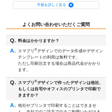
を公開いたしました。
手順を詳しく見る
2023/9/1
2024年版1月始まりのカレンダーデザイン
テンプレート
を公開いたしました。
2023/8/29
オリジナルサイズ、変型サイズで作成でき
よくお問い合わせいただくご質問
るようになりました！
2023/8/18
チケットのデザインテンプレート
を追加し
料金はかかりますか？
ました。
2023/8/7
【新商品】チケット
が作成できるようにな
®
スマプリ
デザインでのデータ作成やデザイン
りました！
テンプレートの利用は無料です。
2023/8/2
美容・エステのチラシデザインテンプレー
ただし印刷注文する場合は商品代金がかかり
ト
を追加しました。
ます。
2023/6/28
暑中見舞いのデザインテンプレート
を公開
いたしました。
®
スマプリ
デザインで作ったデザインは他社、
2023/6/12
うちわのデザインテンプレート
を公開いた
もしくは自宅やオフィスのプリンタで印刷で
しました。
きますか？
2023/5/9
ランチョンマットのデザインテンプレート
を公開いたしました。
他社やプリンタで印刷することはできませ
ん。当社でのご注文でのみご利用いただけま
2023/5/9
書類カバー（見積書表紙）のデザインテン