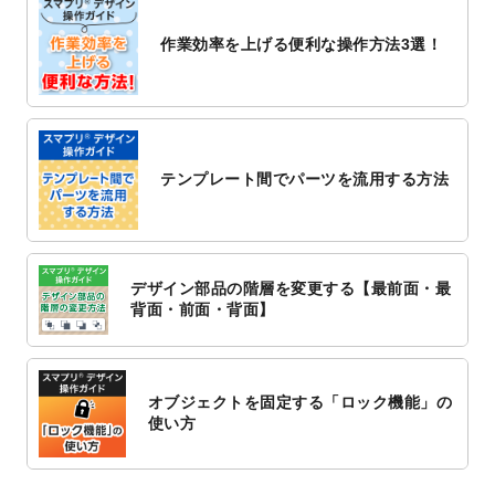
2022/10/26
マッサージ・整体のチラシデザインテンプ
作業効率を上げる便利な操作方法3選！
レート
を追加しました。
2022/10/26
はり・灸のチラシデザインテンプレート
を
追加しました。
2022/10/20
箔押し年賀状のデザインテンプレート
を公
開いたしました。
テンプレート間でパーツを流用する方法
2022/10/14
年賀ポスターのデザインテンプレート
を公
開いたしました。
2022/10/6
チラシ作成から
ポスティング配布注文
まで
対応いたしました。
デザイン部品の階層を変更する【最前面・最
2022/10/1
2023年版1月始まりのカレンダーデザイン
背面・前面・背面】
テンプレート
を公開いたしました。
2022/9/21
コンサートのチラシデザインテンプレート
を追加しました。
オブジェクトを固定する「ロック機能」の
2022/9/5
年賀状のデザインテンプレート
を公開いた
使い方
しました。
2022/9/5
喪中はがきのデザインテンプレート
を公開