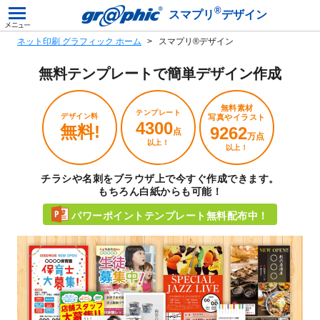
®
スマプリ
デザイン
ネット印刷 グラフィック ホーム
スマプリ®デザイン
無料テンプレートで
簡単デザイン作成
無料素材
テンプレート
デザイン料
写真やイラスト
4300
無料!
9262
点
万点
以上！
以上！
チラシや名刺をブラウザ上で今すぐ作成できます。
もちろん白紙からも可能！
パワーポイントテンプレート無料配布中！