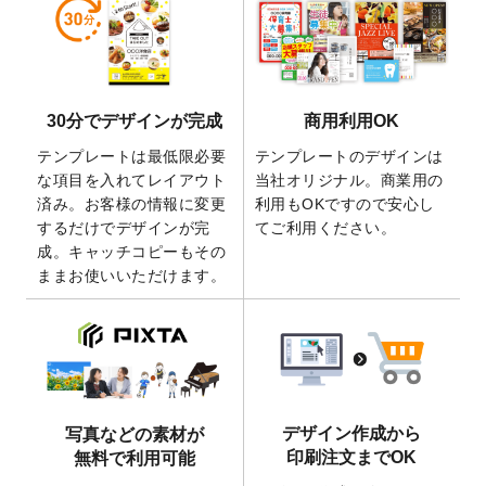
しました。
2026/5/28
【新商品】マグネットステッカー
が作成で
きるようになりました！
2026/5/21
コラム「
デザイン作成から入稿・確認まで
30分でデザインが完成
商用利用OK
の全4ステップを解説！
」を公開いたしまし
た。
テンプレートは最低限必要
テンプレートのデザインは
2026/4/23
コラム「
画像の配置・差し替え・トリミン
な項目を入れてレイアウト
当社オリジナル。商業用の
グ
」「
テンプレート間でパーツを流用する
済み。お客様の情報に変更
利用もOKですので安心し
方法
」を公開いたしました。
するだけでデザインが完
てご利用ください。
成。キャッチコピーもその
2026/4/21
アクリルキーホルダーのデザインテンプレ
ままお使いいただけます。
ート
を追加いたしました。
2026/3/17
【新商品】缶バッジ
が作成できるようにな
りました！
2025/12/22
【新商品】アクリルキーホルダー
が作成で
きるようになりました！
2025/12/22
2026年版4月始まりのカレンダーデザイン
デザイン作成から
写真などの素材が
テンプレート
を公開いたしました。
印刷注文までOK
無料で利用可能
2025/10/7
箔押し年賀状のデザインテンプレート
を公