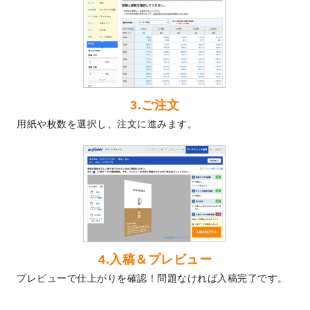
2024/5/22
エコノミータイプののぼり
が作成できるよ
うになりました！
2024/4/30
【新商品】のぼり
が作成できるようになり
ました！
2024/3/21
DMのデザインテンプレート
を追加しまし
た。
3.ご注文
2023/12/22
【新商品】ステッカー
が作成できるように
用紙や枚数を選択し、注文に進みます。
なりました！
2023/12/15
2024年版4月始まりのカレンダーデザイン
テンプレート
を公開いたしました。
2023/10/10
2024年辰年の年賀ポスターデザインテンプ
レート
を公開いたしました。
2023/10/4
箔押し年賀状のデザインテンプレート
を公
開いたしました。
2023/9/25
クリアファイル、封筒、うちわにてオリジ
4.入稿＆プレビュー
ナルデザインで作成できるようになりまし
プレビューで仕上がりを確認！問題なければ入稿完了です。
た！
2023/9/5
2024年辰年の年賀状デザインテンプレート