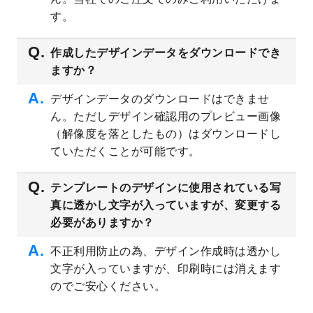
プレート
を公開いたしました。
す。
2023/4/28
シール・ラベルのデザインテンプレート
を
追加しました。
作成したデザインデータをダウンロードでき
ますか？
2023/4/20
飲食店のチラシデザインテンプレート
を追
加しました。
デザインデータのダウンロードはできませ
2023/4/18
セミナー・講演会のチラシデザインテンプ
ん。ただしデザイン確認用のプレビュー画像
レート
を追加しました。
（解像度を落としたもの）はダウンロードし
2023/4/18
スポーツジム・フィットネスクラブのチラ
ていただくことが可能です。
シデザインテンプレート
を追加しました。
2023/3/16
シール・ラベルのデザインテンプレート
を
テンプレートのデザインに使用されている写
公開いたしました。
真に透かし文字が入っていますが、変更する
2023/3/13
封筒（長3、洋長3、角2）のデザインテンプ
必要がありますか？
レート
を追加しました。
2023/3/13
クリアファイルのデザインテンプレート
を
不正利用防止の為、デザイン作成時は透かし
追加しました。
文字が入っていますが、印刷時には消えます
2023/3/2
パワーポイント版テンプレートをダウンロ
のでご安心ください。
ードできるようになりました！