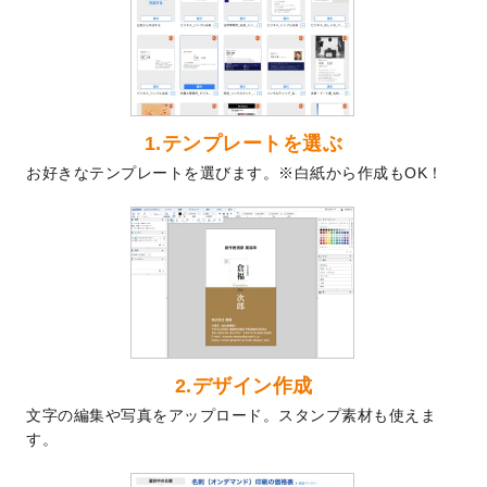
を公開いたしました。
2024/9/9
喪中はがきのデザインテンプレート
を公開
いたしました。
2024/9/2
2025年版1月始まりのカレンダーデザイン
テンプレート
を公開いたしました。
1.テンプレートを選ぶ
2024/8/20
【新商品】コースター
が作成できるように
お好きなテンプレートを選びます。※白紙から作成もOK！
なりました！
2024/7/25
プラスチックカードのデザインテンプレー
ト
を追加しました。
2024/7/9
回数券のデザインテンプレート
を追加しま
した。
2024/7/5
暑中見舞いのデザインテンプレート
を追加
しました。
2024/6/17
メッセージカードのデザインテンプレート
2.デザイン作成
を追加しました。
文字の編集や写真をアップロード。スタンプ素材も使えま
2024/6/14
【新商品】回数券
が作成できるようになり
す。
ました！