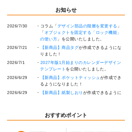
お知らせ
2026/7/30
コラム「
デザイン部品の階層を変更する
」
「
オブジェクトを固定する「ロック機能」
の使い方
」を公開いたしました。
2026/7/21
【新商品】商品タグ
が作成できるようにな
りました！
2026/7/1
2027年版1月始まりのカレンダーデザイン
テンプレート
を公開いたしました。
2026/6/29
【新商品】ポケットティッシュ
が作成でき
るようになりました！
2026/6/29
【新商品】紙製しおり
が作成できるように
なりました！
2026/6/22
コラム「
基本ツールの機能と使い方
」「
作
業効率を上げる便利な操作方法3選！
」を公
おすすめポイント
開いたしました。
2026/6/19
暑中見舞いのデザインテンプレート
を追加