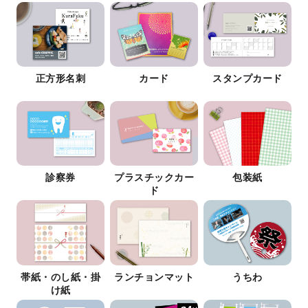
正方形名刺
カード
スタンプカード
診察券
プラスチックカー
包装紙
ド
帯紙・のし紙・掛
ランチョンマット
うちわ
け紙