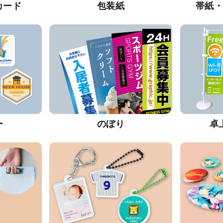
カード
包装紙
帯紙
ー
のぼり
卓