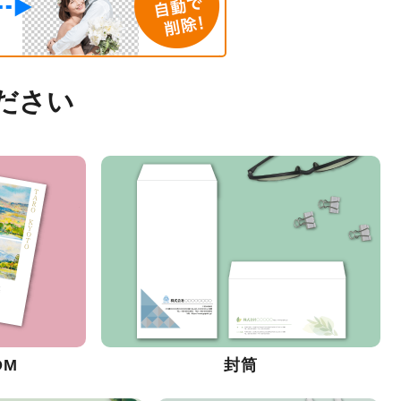
ださい
DM
封筒