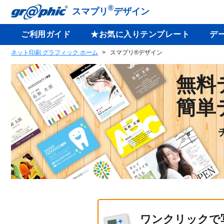
®
スマプリ
デザイン
ご利用ガイド
★お気に入りテンプレート
デ
ネット印刷 グラフィック ホーム
スマプリ®デザイン
無料
簡単
ワンクリックで