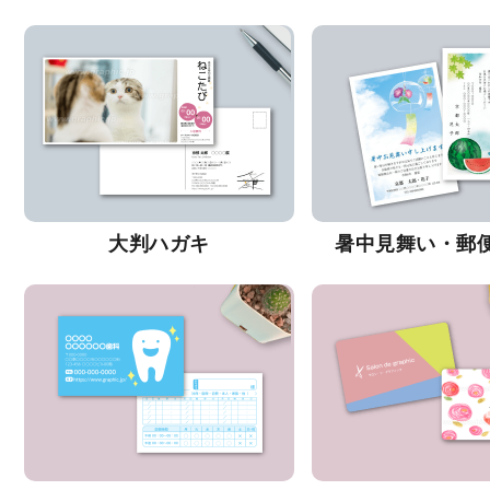
大判ハガキ
暑中見舞い・郵