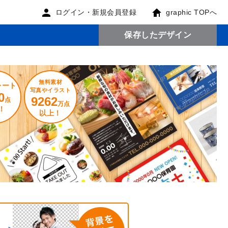
ログイン・新規会員登録
graphic TOPへ
保存したデザイン
無料素材
レート
写真やイラスト
0
9262
点
万点
！
以上！
。