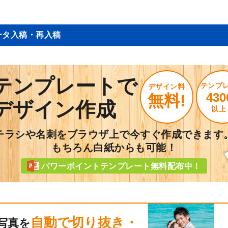
ータ入稿・再入稿
テンプレートで
テンプ
デザイン料
430
無料!
デザイン作成
以上
チラシや名刺をブラウザ上で今すぐ作成できます
もちろん白紙からも可能！
パワーポイントテンプレート無料配布中！
自動で切り抜き・
写真を