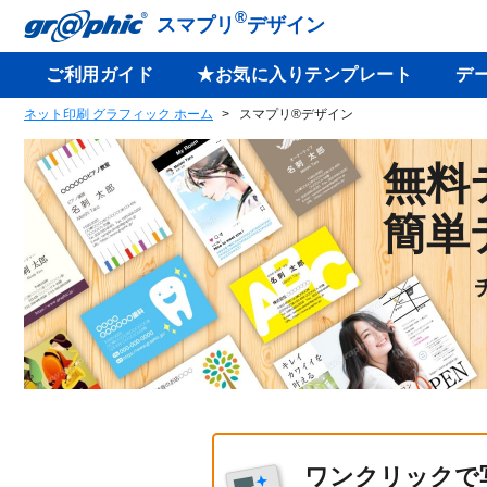
®
スマプリ
デザイン
ご利用ガイド
★お気に入りテンプレート
デ
ネット印刷 グラフィック ホーム
スマプリ®デザイン
無料
簡単
ワンクリックで