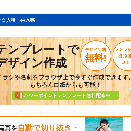
ータ入稿・再入稿
テンプレートで
テンプ
デザイン料
430
無料!
デザイン作成
以上
チラシや名刺をブラウザ上で今すぐ作成できます
もちろん白紙からも可能！
パワーポイントテンプレート無料配布中！
自動で切り抜き・
写真を