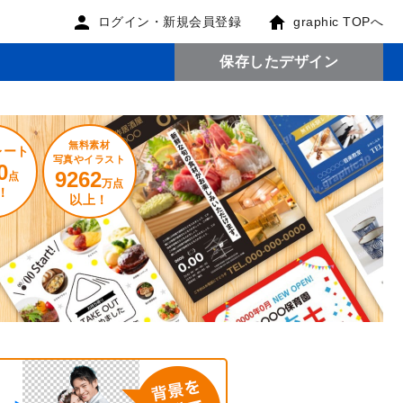
ログイン・新規会員登録
graphic TOPへ
保存したデザイン
無料素材
レート
写真やイラスト
0
9262
点
万点
！
以上！
。