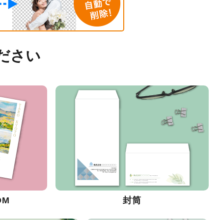
ださい
DM
封筒