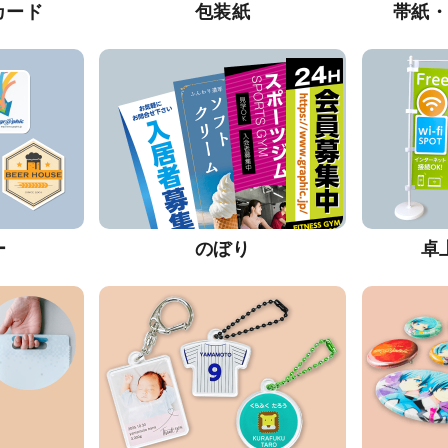
カード
包装紙
帯紙
ー
のぼり
卓