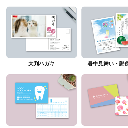
大判ハガキ
暑中見舞い・郵