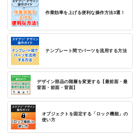
2022/10/26
マッサージ・整体のチラシデザインテンプ
作業効率を上げる便利な操作方法3選！
レート
を追加しました。
2022/10/26
はり・灸のチラシデザインテンプレート
を
追加しました。
2022/10/20
箔押し年賀状のデザインテンプレート
を公
開いたしました。
テンプレート間でパーツを流用する方法
2022/10/14
年賀ポスターのデザインテンプレート
を公
開いたしました。
2022/10/6
チラシ作成から
ポスティング配布注文
まで
対応いたしました。
デザイン部品の階層を変更する【最前面・最
2022/10/1
2023年版1月始まりのカレンダーデザイン
背面・前面・背面】
テンプレート
を公開いたしました。
2022/9/21
コンサートのチラシデザインテンプレート
を追加しました。
オブジェクトを固定する「ロック機能」の
2022/9/5
年賀状のデザインテンプレート
を公開いた
使い方
しました。
2022/9/5
喪中はがきのデザインテンプレート
を公開