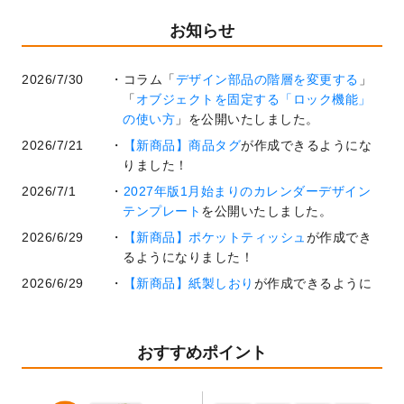
お知らせ
2026/7/30
コラム「
デザイン部品の階層を変更する
」
「
オブジェクトを固定する「ロック機能」
の使い方
」を公開いたしました。
2026/7/21
【新商品】商品タグ
が作成できるようにな
りました！
2026/7/1
2027年版1月始まりのカレンダーデザイン
テンプレート
を公開いたしました。
2026/6/29
【新商品】ポケットティッシュ
が作成でき
るようになりました！
2026/6/29
【新商品】紙製しおり
が作成できるように
なりました！
2026/6/22
コラム「
基本ツールの機能と使い方
」「
作
業効率を上げる便利な操作方法3選！
」を公
おすすめポイント
開いたしました。
2026/6/19
暑中見舞いのデザインテンプレート
を追加