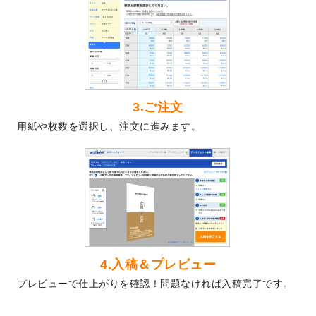
2024/5/22
エコノミータイプののぼり
が作成できるよ
うになりました！
2024/4/30
【新商品】のぼり
が作成できるようになり
ました！
2024/3/21
DMのデザインテンプレート
を追加しまし
た。
3.ご注文
2023/12/22
【新商品】ステッカー
が作成できるように
用紙や枚数を選択し、注文に進みます。
なりました！
2023/12/15
2024年版4月始まりのカレンダーデザイン
テンプレート
を公開いたしました。
2023/10/10
2024年辰年の年賀ポスターデザインテンプ
レート
を公開いたしました。
2023/10/4
箔押し年賀状のデザインテンプレート
を公
開いたしました。
2023/9/25
クリアファイル、封筒、うちわにてオリジ
4.入稿＆プレビュー
ナルデザインで作成できるようになりまし
プレビューで仕上がりを確認！問題なければ入稿完了です。
た！
2023/9/5
2024年辰年の年賀状デザインテンプレート