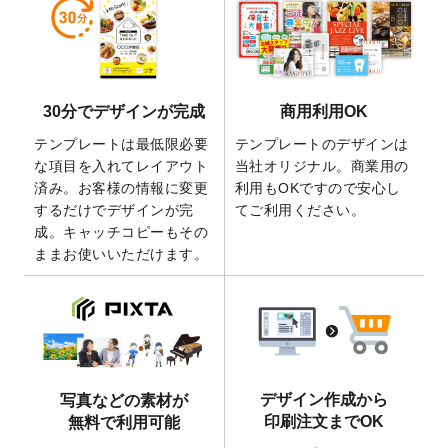
しました。
2026/5/28
【新商品】マグネットステッカー
が作成で
きるようになりました！
2026/5/21
コラム「
デザイン作成から入稿・確認まで
30分でデザインが完成
商用利用OK
の全4ステップを解説！
」を公開いたしまし
た。
テンプレートは最低限必要
テンプレートのデザインは
2026/4/23
コラム「
画像の配置・差し替え・トリミン
な項目を入れてレイアウト
当社オリジナル。商業用の
グ
」「
テンプレート間でパーツを流用する
済み。お客様の情報に変更
利用もOKですので安心し
方法
」を公開いたしました。
するだけでデザインが完
てご利用ください。
成。キャッチコピーもその
2026/4/21
アクリルキーホルダーのデザインテンプレ
ままお使いいただけます。
ート
を追加いたしました。
2026/3/17
【新商品】缶バッジ
が作成できるようにな
りました！
2025/12/22
【新商品】アクリルキーホルダー
が作成で
きるようになりました！
2025/12/22
2026年版4月始まりのカレンダーデザイン
デザイン作成から
写真などの素材が
テンプレート
を公開いたしました。
印刷注文までOK
無料で利用可能
2025/10/7
箔押し年賀状のデザインテンプレート
を公