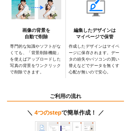
2025/6/9
「
背景削除機能
」を実装しました。
2025/4/3
DMのデザインテンプレート
を追加しまし
た。
2025/2/21
マスキングテープのデザインテンプレート
画像の背景を
編集したデザインは
を追加しました。
自動で削除
マイページで保管
2025/2/4
マスキングテープのデザインテンプレート
を追加しました。
専門的な知識やソフトがな
作成したデザインはマイペ
くても、「背景削除機能」
ージに保存されます。デー
2025/1/15
配置できるデータ形式が増えました。
を使えばアップロードした
タの紛失やパソコンの買い
（pdf、psd、eps、tifに対応）
写真の背景をワンクリック
替えなどでデータを無くす
2024/12/24
2025年版4月始まりのカレンダーデザイン
で削除できます。
心配が無いので安心。
テンプレート
を公開いたしました。
2024/11/27
【新商品】マスキングテープ
が作成できる
ようになりました！
ご利用の流れ
2024/10/11
箔押し年賀状のデザインテンプレート
を公
開いたしました。
＼
4つのstep
で簡単作成！ ／
2024/9/11
ステッカーのデザインテンプレート
を追加
しました。
2024/9/9
2025年巳年の年賀状デザインテンプレート