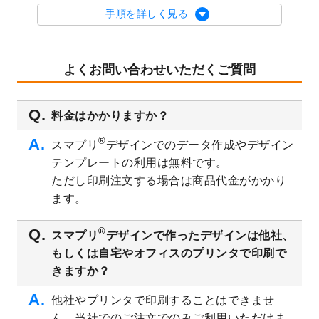
を公開いたしました。
手順を詳しく見る
2023/9/1
2024年版1月始まりのカレンダーデザイン
テンプレート
を公開いたしました。
2023/8/29
オリジナルサイズ、変型サイズで作成でき
よくお問い合わせいただくご質問
るようになりました！
2023/8/18
チケットのデザインテンプレート
を追加し
料金はかかりますか？
ました。
2023/8/7
【新商品】チケット
が作成できるようにな
®
スマプリ
デザインでのデータ作成やデザイン
りました！
テンプレートの利用は無料です。
2023/8/2
美容・エステのチラシデザインテンプレー
ただし印刷注文する場合は商品代金がかかり
ト
を追加しました。
ます。
2023/6/28
暑中見舞いのデザインテンプレート
を公開
いたしました。
®
スマプリ
デザインで作ったデザインは他社、
2023/6/12
うちわのデザインテンプレート
を公開いた
もしくは自宅やオフィスのプリンタで印刷で
しました。
きますか？
2023/5/9
ランチョンマットのデザインテンプレート
を公開いたしました。
他社やプリンタで印刷することはできませ
ん。当社でのご注文でのみご利用いただけま
2023/5/9
書類カバー（見積書表紙）のデザインテン