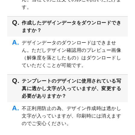
プレート
を公開いたしました。
す。
2023/4/28
シール・ラベルのデザインテンプレート
を
追加しました。
作成したデザインデータをダウンロードでき
ますか？
2023/4/20
飲食店のチラシデザインテンプレート
を追
加しました。
デザインデータのダウンロードはできませ
2023/4/18
セミナー・講演会のチラシデザインテンプ
ん。ただしデザイン確認用のプレビュー画像
レート
を追加しました。
（解像度を落としたもの）はダウンロードし
2023/4/18
スポーツジム・フィットネスクラブのチラ
ていただくことが可能です。
シデザインテンプレート
を追加しました。
2023/3/16
シール・ラベルのデザインテンプレート
を
テンプレートのデザインに使用されている写
公開いたしました。
真に透かし文字が入っていますが、変更する
2023/3/13
封筒（長3、洋長3、角2）のデザインテンプ
必要がありますか？
レート
を追加しました。
2023/3/13
クリアファイルのデザインテンプレート
を
不正利用防止の為、デザイン作成時は透かし
追加しました。
文字が入っていますが、印刷時には消えます
2023/3/2
パワーポイント版テンプレートをダウンロ
のでご安心ください。
ードできるようになりました！