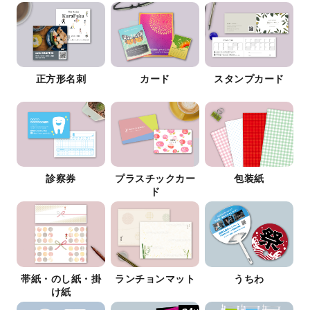
正方形名刺
カード
スタンプカード
診察券
プラスチックカー
包装紙
ド
帯紙・のし紙・掛
ランチョンマット
うちわ
け紙