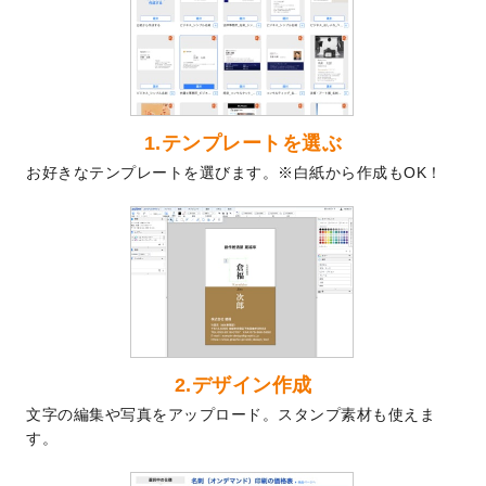
を公開いたしました。
2024/9/9
喪中はがきのデザインテンプレート
を公開
いたしました。
2024/9/2
2025年版1月始まりのカレンダーデザイン
テンプレート
を公開いたしました。
1.テンプレートを選ぶ
2024/8/20
【新商品】コースター
が作成できるように
お好きなテンプレートを選びます。※白紙から作成もOK！
なりました！
2024/7/25
プラスチックカードのデザインテンプレー
ト
を追加しました。
2024/7/9
回数券のデザインテンプレート
を追加しま
した。
2024/7/5
暑中見舞いのデザインテンプレート
を追加
しました。
2024/6/17
メッセージカードのデザインテンプレート
2.デザイン作成
を追加しました。
文字の編集や写真をアップロード。スタンプ素材も使えま
2024/6/14
【新商品】回数券
が作成できるようになり
す。
ました！