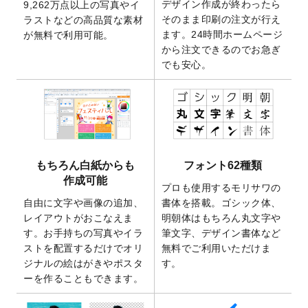
デザイン作成が終わったら
9,262万点以上の写真やイ
開いたしました。
そのまま印刷の注文が行え
ラストなどの高品質な素材
2025/9/30
【新商品】クリアファイルバッグ
が作成で
ます。24時間ホームページ
が無料で利用可能。
きるようになりました！
から注文できるのでお急ぎ
でも安心。
2025/9/10
2026年午年の年賀状デザインテンプレート
を公開いたしました。
2025/9/10
喪中はがき・寒中見舞いのデザインテンプ
レート
を公開いたしました。
2025/8/1
9,160万点以上の写真やイラスト素材が無料
で使えるようになりました。
もちろん白紙からも
フォント62種類
2025/7/30
キャンバスプリントのデザインテンプレー
作成可能
ト
を追加いたしました。
プロも使用するモリサワの
自由に文字や画像の追加、
書体を搭載。ゴシック体、
2025/6/30
暑中見舞いのデザインテンプレート
を追加
レイアウトがおこなえま
明朝体はもちろん丸文字や
しました。
す。お手持ちの写真やイラ
筆文字、デザイン書体など
2025/6/27
キャンバスプリントのデザインテンプレー
ストを配置するだけでオリ
無料でご利用いただけま
ト
を追加いたしました。
ジナルの絵はがきやポスタ
す。
2025/6/24
2026年版1月始まりのカレンダーデザイン
ーを作ることもできます。
テンプレート
を公開いたしました。