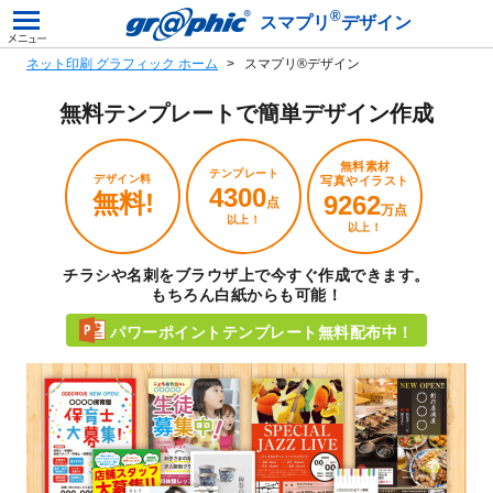
®
スマプリ
デザイン
ネット印刷 グラフィック ホーム
スマプリ®デザイン
無料テンプレートで
簡単デザイン作成
無料素材
テンプレート
デザイン料
写真やイラスト
4300
無料!
9262
点
万点
以上！
以上！
チラシや名刺をブラウザ上で今すぐ作成できます。
もちろん白紙からも可能！
パワーポイントテンプレート無料配布中！