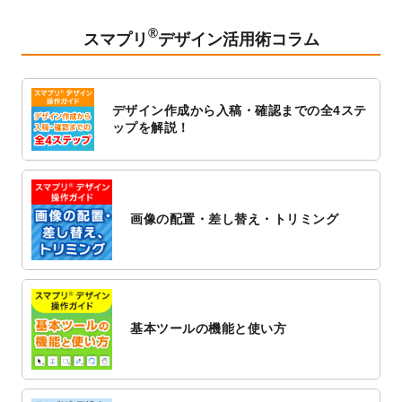
2023/2/24
クリアファイルのデザインテンプレート
を
追加しました。
®
スマプリ
デザイン活用術コラム
2023/1/13
4月始まりのカレンダーデザインテンプレー
ト
を追加しました。
2023/1/5
スタンプカードのデザインテンプレート
を
デザイン作成から入稿・確認までの全4ステ
追加しました。
ップを解説！
2022/12/26
サーバーメンテナンスに伴う全サービス停
止のお知らせ
2022/12/16
ポスターカレンダーのデザインテンプレー
ト
を公開いたしました。
画像の配置・差し替え・トリミング
2022/12/1
プログラミング教室のチラシデザインテン
プレート
を追加しました。
2022/11/25
【新商品】封筒
が作成できるようになりま
した！
基本ツールの機能と使い方
2022/11/25
【新商品】クリアファイル
が作成できるよ
うになりました！
2022/11/4
のし紙のデザインテンプレート
を公開いた
しました。