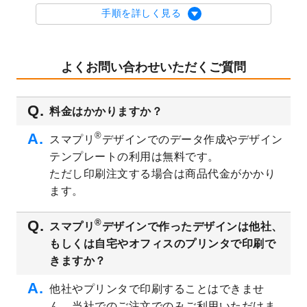
を公開いたしました。
手順を詳しく見る
2023/9/1
2024年版1月始まりのカレンダーデザイン
テンプレート
を公開いたしました。
2023/8/29
オリジナルサイズ、変型サイズで作成でき
よくお問い合わせいただくご質問
るようになりました！
2023/8/18
チケットのデザインテンプレート
を追加し
料金はかかりますか？
ました。
2023/8/7
【新商品】チケット
が作成できるようにな
®
スマプリ
デザインでのデータ作成やデザイン
りました！
テンプレートの利用は無料です。
2023/8/2
美容・エステのチラシデザインテンプレー
ただし印刷注文する場合は商品代金がかかり
ト
を追加しました。
ます。
2023/6/28
暑中見舞いのデザインテンプレート
を公開
いたしました。
®
スマプリ
デザインで作ったデザインは他社、
2023/6/12
うちわのデザインテンプレート
を公開いた
もしくは自宅やオフィスのプリンタで印刷で
しました。
きますか？
2023/5/9
ランチョンマットのデザインテンプレート
を公開いたしました。
他社やプリンタで印刷することはできませ
ん。当社でのご注文でのみご利用いただけま
2023/5/9
書類カバー（見積書表紙）のデザインテン