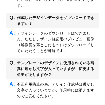
プレート
を公開いたしました。
す。
2023/4/28
シール・ラベルのデザインテンプレート
を
追加しました。
作成したデザインデータをダウンロードでき
ますか？
2023/4/20
飲食店のチラシデザインテンプレート
を追
加しました。
デザインデータのダウンロードはできませ
2023/4/18
セミナー・講演会のチラシデザインテンプ
ん。ただしデザイン確認用のプレビュー画像
レート
を追加しました。
（解像度を落としたもの）はダウンロードし
2023/4/18
スポーツジム・フィットネスクラブのチラ
ていただくことが可能です。
シデザインテンプレート
を追加しました。
2023/3/16
シール・ラベルのデザインテンプレート
を
テンプレートのデザインに使用されている写
公開いたしました。
真に透かし文字が入っていますが、変更する
2023/3/13
封筒（長3、洋長3、角2）のデザインテンプ
必要がありますか？
レート
を追加しました。
2023/3/13
クリアファイルのデザインテンプレート
を
不正利用防止の為、デザイン作成時は透かし
追加しました。
文字が入っていますが、印刷時には消えます
2023/3/2
パワーポイント版テンプレートをダウンロ
のでご安心ください。
ードできるようになりました！