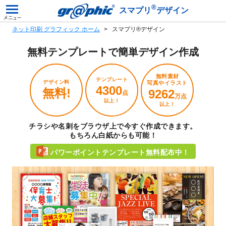
®
スマプリ
デザイン
ネット印刷 グラフィック ホーム
スマプリ®デザイン
無料テンプレートで
簡単デザイン作成
無料素材
テンプレート
デザイン料
写真やイラスト
4300
無料!
9262
点
万点
以上！
以上！
チラシや名刺をブラウザ上で今すぐ作成できます。
もちろん白紙からも可能！
パワーポイントテンプレート無料配布中！