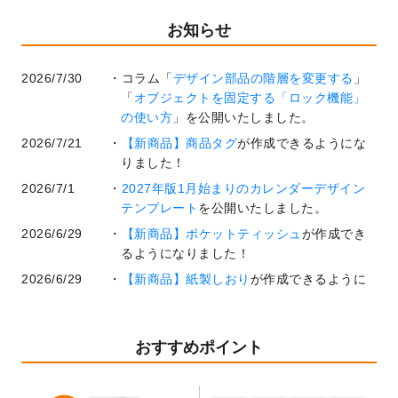
お知らせ
2026/7/30
コラム「
デザイン部品の階層を変更する
」
「
オブジェクトを固定する「ロック機能」
の使い方
」を公開いたしました。
2026/7/21
【新商品】商品タグ
が作成できるようにな
りました！
2026/7/1
2027年版1月始まりのカレンダーデザイン
テンプレート
を公開いたしました。
2026/6/29
【新商品】ポケットティッシュ
が作成でき
るようになりました！
2026/6/29
【新商品】紙製しおり
が作成できるように
なりました！
2026/6/22
コラム「
基本ツールの機能と使い方
」「
作
業効率を上げる便利な操作方法3選！
」を公
おすすめポイント
開いたしました。
2026/6/19
暑中見舞いのデザインテンプレート
を追加