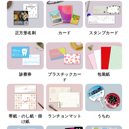
正方形名刺
カード
スタンプカード
診察券
プラスチックカー
包装紙
ド
帯紙・のし紙・掛
ランチョンマット
うちわ
け紙