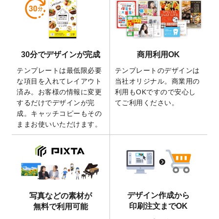
しました。
2026/5/28
【新商品】マグネットステッカー
が作成で
きるようになりました！
2026/5/21
コラム「
デザイン作成から入稿・確認まで
30分でデザインが完成
商用利用OK
の全4ステップを解説！
」を公開いたしまし
た。
テンプレートは最低限必要
テンプレートのデザインは
2026/4/23
コラム「
画像の配置・差し替え・トリミン
な項目を入れてレイアウト
当社オリジナル。商業用の
グ
」「
テンプレート間でパーツを流用する
済み。お客様の情報に変更
利用もOKですので安心し
方法
」を公開いたしました。
するだけでデザインが完
てご利用ください。
成。キャッチコピーもその
2026/4/21
アクリルキーホルダーのデザインテンプレ
ままお使いいただけます。
ート
を追加いたしました。
2026/3/17
【新商品】缶バッジ
が作成できるようにな
りました！
2025/12/22
【新商品】アクリルキーホルダー
が作成で
きるようになりました！
2025/12/22
2026年版4月始まりのカレンダーデザイン
デザイン作成から
写真などの素材が
テンプレート
を公開いたしました。
印刷注文までOK
無料で利用可能
2025/10/7
箔押し年賀状のデザインテンプレート
を公