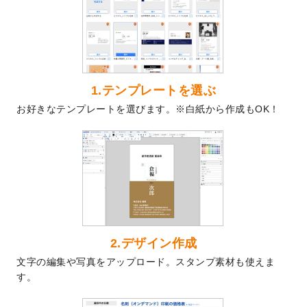
を公開いたしました。
2024/9/9
喪中はがきのデザインテンプレート
を公開
いたしました。
2024/9/2
2025年版1月始まりのカレンダーデザイン
テンプレート
を公開いたしました。
1.テンプレートを選ぶ
2024/8/20
【新商品】コースター
が作成できるように
お好きなテンプレートを選びます。※白紙から作成もOK！
なりました！
2024/7/25
プラスチックカードのデザインテンプレー
ト
を追加しました。
2024/7/9
回数券のデザインテンプレート
を追加しま
した。
2024/7/5
暑中見舞いのデザインテンプレート
を追加
しました。
2024/6/17
メッセージカードのデザインテンプレート
2.デザイン作成
を追加しました。
文字の編集や写真をアップロード。スタンプ素材も使えま
2024/6/14
【新商品】回数券
が作成できるようになり
す。
ました！