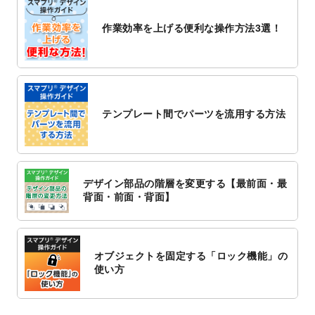
2022/10/26
マッサージ・整体のチラシデザインテンプ
作業効率を上げる便利な操作方法3選！
レート
を追加しました。
2022/10/26
はり・灸のチラシデザインテンプレート
を
追加しました。
2022/10/20
箔押し年賀状のデザインテンプレート
を公
開いたしました。
テンプレート間でパーツを流用する方法
2022/10/14
年賀ポスターのデザインテンプレート
を公
開いたしました。
2022/10/6
チラシ作成から
ポスティング配布注文
まで
対応いたしました。
デザイン部品の階層を変更する【最前面・最
2022/10/1
2023年版1月始まりのカレンダーデザイン
背面・前面・背面】
テンプレート
を公開いたしました。
2022/9/21
コンサートのチラシデザインテンプレート
を追加しました。
オブジェクトを固定する「ロック機能」の
2022/9/5
年賀状のデザインテンプレート
を公開いた
使い方
しました。
2022/9/5
喪中はがきのデザインテンプレート
を公開