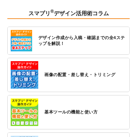
2023/2/24
クリアファイルのデザインテンプレート
を
追加しました。
®
スマプリ
デザイン活用術コラム
2023/1/13
4月始まりのカレンダーデザインテンプレー
ト
を追加しました。
2023/1/5
スタンプカードのデザインテンプレート
を
デザイン作成から入稿・確認までの全4ステ
追加しました。
ップを解説！
2022/12/26
サーバーメンテナンスに伴う全サービス停
止のお知らせ
2022/12/16
ポスターカレンダーのデザインテンプレー
ト
を公開いたしました。
画像の配置・差し替え・トリミング
2022/12/1
プログラミング教室のチラシデザインテン
プレート
を追加しました。
2022/11/25
【新商品】封筒
が作成できるようになりま
した！
基本ツールの機能と使い方
2022/11/25
【新商品】クリアファイル
が作成できるよ
うになりました！
2022/11/4
のし紙のデザインテンプレート
を公開いた
しました。