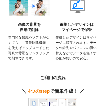
2025/6/9
「
背景削除機能
」を実装しました。
2025/4/3
DMのデザインテンプレート
を追加しまし
た。
2025/2/21
マスキングテープのデザインテンプレート
画像の背景を
編集したデザインは
を追加しました。
自動で削除
マイページで保管
2025/2/4
マスキングテープのデザインテンプレート
を追加しました。
専門的な知識やソフトがな
作成したデザインはマイペ
くても、「背景削除機能」
ージに保存されます。デー
2025/1/15
配置できるデータ形式が増えました。
を使えばアップロードした
タの紛失やパソコンの買い
（pdf、psd、eps、tifに対応）
写真の背景をワンクリック
替えなどでデータを無くす
2024/12/24
2025年版4月始まりのカレンダーデザイン
で削除できます。
心配が無いので安心。
テンプレート
を公開いたしました。
2024/11/27
【新商品】マスキングテープ
が作成できる
ようになりました！
ご利用の流れ
2024/10/11
箔押し年賀状のデザインテンプレート
を公
開いたしました。
＼
4つのstep
で簡単作成！ ／
2024/9/11
ステッカーのデザインテンプレート
を追加
しました。
2024/9/9
2025年巳年の年賀状デザインテンプレート