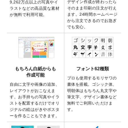
デザイン作成が終わったら
9,262万点以上の写真やイ
開いたしました。
そのまま印刷の注文が行え
ラストなどの高品質な素材
2025/9/30
【新商品】クリアファイルバッグ
が作成で
ます。24時間ホームページ
が無料で利用可能。
きるようになりました！
から注文できるのでお急ぎ
でも安心。
2025/9/10
2026年午年の年賀状デザインテンプレート
を公開いたしました。
2025/9/10
喪中はがき・寒中見舞いのデザインテンプ
レート
を公開いたしました。
2025/8/1
9,160万点以上の写真やイラスト素材が無料
で使えるようになりました。
もちろん白紙からも
フォント62種類
2025/7/30
キャンバスプリントのデザインテンプレー
作成可能
ト
を追加いたしました。
プロも使用するモリサワの
自由に文字や画像の追加、
書体を搭載。ゴシック体、
2025/6/30
暑中見舞いのデザインテンプレート
を追加
レイアウトがおこなえま
明朝体はもちろん丸文字や
しました。
す。お手持ちの写真やイラ
筆文字、デザイン書体など
2025/6/27
キャンバスプリントのデザインテンプレー
ストを配置するだけでオリ
無料でご利用いただけま
ト
を追加いたしました。
ジナルの絵はがきやポスタ
す。
2025/6/24
2026年版1月始まりのカレンダーデザイン
ーを作ることもできます。
テンプレート
を公開いたしました。