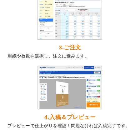
2024/5/22
エコノミータイプののぼり
が作成できるよ
うになりました！
2024/4/30
【新商品】のぼり
が作成できるようになり
ました！
2024/3/21
DMのデザインテンプレート
を追加しまし
た。
3.ご注文
2023/12/22
【新商品】ステッカー
が作成できるように
用紙や枚数を選択し、注文に進みます。
なりました！
2023/12/15
2024年版4月始まりのカレンダーデザイン
テンプレート
を公開いたしました。
2023/10/10
2024年辰年の年賀ポスターデザインテンプ
レート
を公開いたしました。
2023/10/4
箔押し年賀状のデザインテンプレート
を公
開いたしました。
2023/9/25
クリアファイル、封筒、うちわにてオリジ
4.入稿＆プレビュー
ナルデザインで作成できるようになりまし
プレビューで仕上がりを確認！問題なければ入稿完了です。
た！
2023/9/5
2024年辰年の年賀状デザインテンプレート