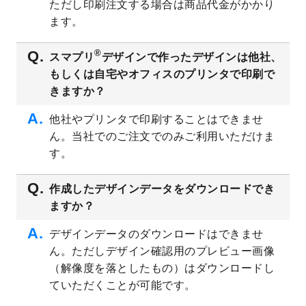
ただし印刷注文する場合は商品代金がかかり
ト
を追加しました。
ます。
2023/6/28
暑中見舞いのデザインテンプレート
を公開
いたしました。
®
スマプリ
デザインで作ったデザインは他社、
2023/6/12
うちわのデザインテンプレート
を公開いた
もしくは自宅やオフィスのプリンタで印刷で
しました。
きますか？
2023/5/9
ランチョンマットのデザインテンプレート
を公開いたしました。
他社やプリンタで印刷することはできませ
ん。当社でのご注文でのみご利用いただけま
2023/5/9
書類カバー（見積書表紙）のデザインテン
プレート
を公開いたしました。
す。
2023/4/28
シール・ラベルのデザインテンプレート
を
追加しました。
作成したデザインデータをダウンロードでき
ますか？
2023/4/20
飲食店のチラシデザインテンプレート
を追
加しました。
デザインデータのダウンロードはできませ
2023/4/18
セミナー・講演会のチラシデザインテンプ
ん。ただしデザイン確認用のプレビュー画像
レート
を追加しました。
（解像度を落としたもの）はダウンロードし
2023/4/18
スポーツジム・フィットネスクラブのチラ
ていただくことが可能です。
シデザインテンプレート
を追加しました。