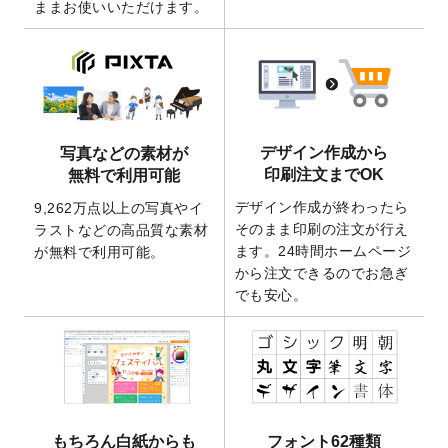
ままお使いいただけます。
ート
を追加いたしました。
2026/3/17
【新商品】缶バッジ
が作成できるようにな
りました！
2025/12/22
【新商品】アクリルキーホルダー
が作成で
きるようになりました！
2025/12/22
2026年版4月始まりのカレンダーデザイン
デザイン作成から
写真などの素材が
テンプレート
を公開いたしました。
印刷注文までOK
無料で利用可能
2025/10/7
箔押し年賀状のデザインテンプレート
を公
デザイン作成が終わったら
9,262万点以上の写真やイ
開いたしました。
そのまま印刷の注文が行え
ラストなどの高品質な素材
2025/9/30
【新商品】クリアファイルバッグ
が作成で
ます。24時間ホームページ
が無料で利用可能。
きるようになりました！
から注文できるのでお急ぎ
でも安心。
2025/9/10
2026年午年の年賀状デザインテンプレート
を公開いたしました。
2025/9/10
喪中はがき・寒中見舞いのデザインテンプ
レート
を公開いたしました。
2025/8/1
9,160万点以上の写真やイラスト素材が無料
で使えるようになりました。
もちろん白紙からも
フォント62種類