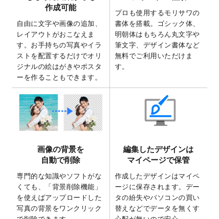
2025/7/30
キャンバスプリントのデザインテンプレー
作成可能
ト
を追加いたしました。
プロも使用するモリサワの
自由に文字や画像の追加、
書体を搭載。ゴシック体、
2025/6/30
暑中見舞いのデザインテンプレート
を追加
レイアウトがおこなえま
明朝体はもちろん丸文字や
しました。
す。お手持ちの写真やイラ
筆文字、デザイン書体など
2025/6/27
キャンバスプリントのデザインテンプレー
ストを配置するだけでオリ
無料でご利用いただけま
ト
を追加いたしました。
ジナルの絵はがきやポスタ
す。
2025/6/24
2026年版1月始まりのカレンダーデザイン
ーを作ることもできます。
テンプレート
を公開いたしました。
2025/6/9
「
背景削除機能
」を実装しました。
2025/4/3
DMのデザインテンプレート
を追加しまし
た。
2025/2/21
マスキングテープのデザインテンプレート
画像の背景を
編集したデザインは
を追加しました。
自動で削除
マイページで保管
2025/2/4
マスキングテープのデザインテンプレート
を追加しました。
専門的な知識やソフトがな
作成したデザインはマイペ
くても、「背景削除機能」
ージに保存されます。デー
2025/1/15
配置できるデータ形式が増えました。
を使えばアップロードした
タの紛失やパソコンの買い
（pdf、psd、eps、tifに対応）
写真の背景をワンクリック
替えなどでデータを無くす
2024/12/24
2025年版4月始まりのカレンダーデザイン
で削除できます。
心配が無いので安心。