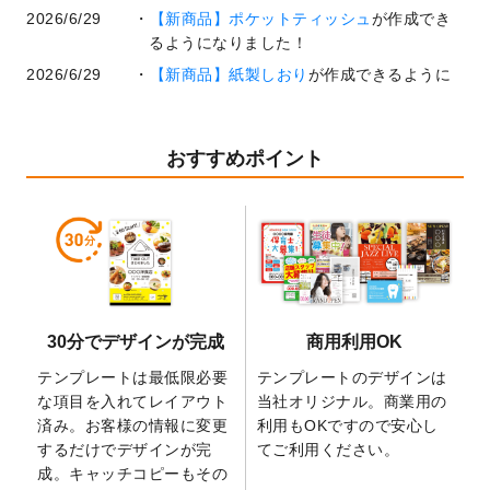
2026/6/29
【新商品】ポケットティッシュ
が作成でき
るようになりました！
2026/6/29
【新商品】紙製しおり
が作成できるように
なりました！
2026/6/22
コラム「
基本ツールの機能と使い方
」「
作
業効率を上げる便利な操作方法3選！
」を公
おすすめポイント
開いたしました。
2026/6/19
暑中見舞いのデザインテンプレート
を追加
しました。
2026/5/28
【新商品】マグネットステッカー
が作成で
きるようになりました！
2026/5/21
コラム「
デザイン作成から入稿・確認まで
30分でデザインが完成
商用利用OK
の全4ステップを解説！
」を公開いたしまし
た。
テンプレートは最低限必要
テンプレートのデザインは
2026/4/23
コラム「
画像の配置・差し替え・トリミン
な項目を入れてレイアウト
当社オリジナル。商業用の
グ
」「
テンプレート間でパーツを流用する
済み。お客様の情報に変更
利用もOKですので安心し
方法
」を公開いたしました。
するだけでデザインが完
てご利用ください。
成。キャッチコピーもその
2026/4/21
アクリルキーホルダーのデザインテンプレ