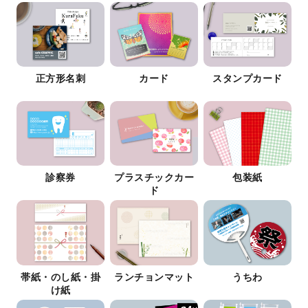
正方形名刺
カード
スタンプカード
診察券
プラスチックカー
包装紙
ド
帯紙・のし紙・掛
ランチョンマット
うちわ
け紙