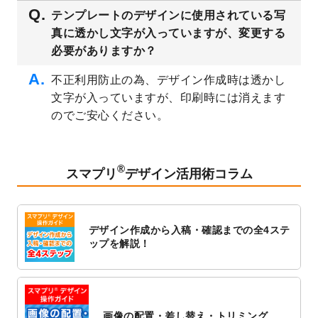
2023/3/16
シール・ラベルのデザインテンプレート
を
テンプレートのデザインに使用されている写
公開いたしました。
真に透かし文字が入っていますが、変更する
2023/3/13
封筒（長3、洋長3、角2）のデザインテンプ
必要がありますか？
レート
を追加しました。
2023/3/13
クリアファイルのデザインテンプレート
を
不正利用防止の為、デザイン作成時は透かし
追加しました。
文字が入っていますが、印刷時には消えます
2023/3/2
パワーポイント版テンプレートをダウンロ
のでご安心ください。
ードできるようになりました！
2023/2/24
クリアファイルのデザインテンプレート
を
追加しました。
®
スマプリ
デザイン活用術コラム
2023/1/13
4月始まりのカレンダーデザインテンプレー
ト
を追加しました。
2023/1/5
スタンプカードのデザインテンプレート
を
デザイン作成から入稿・確認までの全4ステ
追加しました。
ップを解説！
2022/12/26
サーバーメンテナンスに伴う全サービス停
止のお知らせ
2022/12/16
ポスターカレンダーのデザインテンプレー
ト
を公開いたしました。
画像の配置・差し替え・トリミング