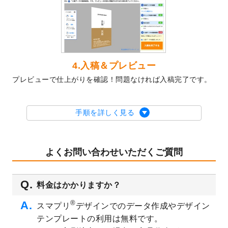
2023/10/10
2024年辰年の年賀ポスターデザインテンプ
レート
を公開いたしました。
2023/10/4
箔押し年賀状のデザインテンプレート
を公
開いたしました。
2023/9/25
クリアファイル、封筒、うちわにてオリジ
4.入稿＆プレビュー
ナルデザインで作成できるようになりまし
プレビューで仕上がりを確認！問題なければ入稿完了です。
た！
2023/9/5
2024年辰年の年賀状デザインテンプレート
を公開いたしました。
手順を詳しく見る
2023/9/1
2024年版1月始まりのカレンダーデザイン
テンプレート
を公開いたしました。
2023/8/29
オリジナルサイズ、変型サイズで作成でき
よくお問い合わせいただくご質問
るようになりました！
2023/8/18
チケットのデザインテンプレート
を追加し
料金はかかりますか？
ました。
2023/8/7
【新商品】チケット
が作成できるようにな
®
スマプリ
デザインでのデータ作成やデザイン
りました！
テンプレートの利用は無料です。
2023/8/2
美容・エステのチラシデザインテンプレー