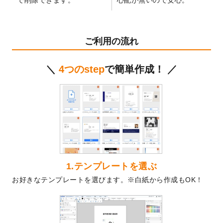
テンプレート
を公開いたしました。
2024/11/27
【新商品】マスキングテープ
が作成できる
ようになりました！
ご利用の流れ
2024/10/11
箔押し年賀状のデザインテンプレート
を公
開いたしました。
＼
4つのstep
で簡単作成！ ／
2024/9/11
ステッカーのデザインテンプレート
を追加
しました。
2024/9/9
2025年巳年の年賀状デザインテンプレート
を公開いたしました。
2024/9/9
喪中はがきのデザインテンプレート
を公開
いたしました。
2024/9/2
2025年版1月始まりのカレンダーデザイン
テンプレート
を公開いたしました。
1.テンプレートを選ぶ
2024/8/20
【新商品】コースター
が作成できるように
お好きなテンプレートを選びます。※白紙から作成もOK！
なりました！
2024/7/25
プラスチックカードのデザインテンプレー
ト
を追加しました。