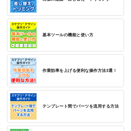
2022/12/1
プログラミング教室のチラシデザインテン
プレート
を追加しました。
2022/11/25
【新商品】封筒
が作成できるようになりま
した！
基本ツールの機能と使い方
2022/11/25
【新商品】クリアファイル
が作成できるよ
うになりました！
2022/11/4
のし紙のデザインテンプレート
を公開いた
しました。
2022/10/26
マッサージ・整体のチラシデザインテンプ
作業効率を上げる便利な操作方法3選！
レート
を追加しました。
2022/10/26
はり・灸のチラシデザインテンプレート
を
追加しました。
2022/10/20
箔押し年賀状のデザインテンプレート
を公
開いたしました。
テンプレート間でパーツを流用する方法
2022/10/14
年賀ポスターのデザインテンプレート
を公
開いたしました。
2022/10/6
チラシ作成から
ポスティング配布注文
まで
対応いたしました。