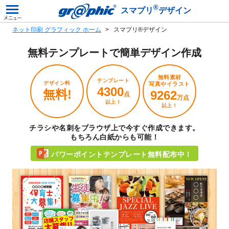
®
スマプリ
デザイン
ネット印刷 グラフィック ホーム
スマプリ®デザイン
無料テンプレートで
簡単デザイン作成
無料素材
テンプレート
デザイン料
写真やイラスト
4300
無料!
9262
点
万点
以上！
以上！
チラシや名刺をブラウザ上で今すぐ作成できます。
もちろん白紙からも可能！
パワーポイントテンプレート無料配布中！