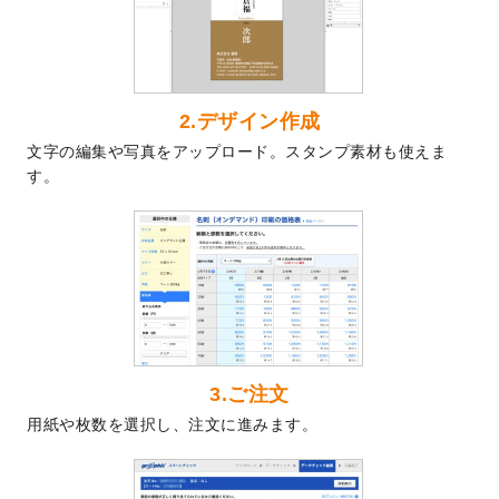
2024/7/9
回数券のデザインテンプレート
を追加しま
した。
2024/7/5
暑中見舞いのデザインテンプレート
を追加
しました。
2024/6/17
メッセージカードのデザインテンプレート
2.デザイン作成
を追加しました。
文字の編集や写真をアップロード。スタンプ素材も使えま
2024/6/14
【新商品】回数券
が作成できるようになり
す。
ました！
2024/5/22
エコノミータイプののぼり
が作成できるよ
うになりました！
2024/4/30
【新商品】のぼり
が作成できるようになり
ました！
2024/3/21
DMのデザインテンプレート
を追加しまし
た。
3.ご注文
2023/12/22
【新商品】ステッカー
が作成できるように
用紙や枚数を選択し、注文に進みます。
なりました！
2023/12/15
2024年版4月始まりのカレンダーデザイン
テンプレート
を公開いたしました。