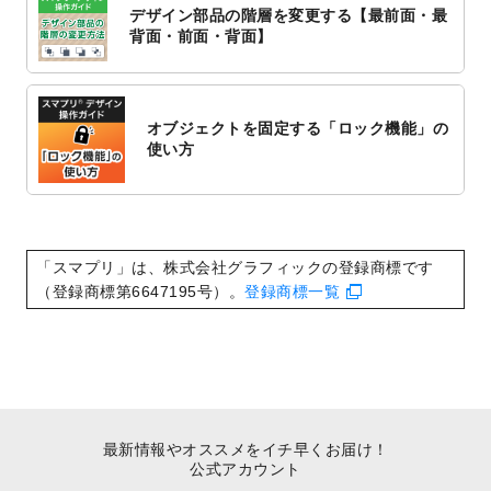
デザイン部品の階層を変更する【最前面・最
2022/10/1
2023年版1月始まりのカレンダーデザイン
背面・前面・背面】
テンプレート
を公開いたしました。
2022/9/21
コンサートのチラシデザインテンプレート
を追加しました。
オブジェクトを固定する「ロック機能」の
2022/9/5
年賀状のデザインテンプレート
を公開いた
使い方
しました。
2022/9/5
喪中はがきのデザインテンプレート
を公開
いたしました。
2022/8/24
印刷用データの解像度
を引き上げまし
「スマプリ」は、株式会社グラフィックの登録商標です
た！
（登録商標第6647195号）。
登録商標一覧
最新情報やオススメをイチ早くお届け！
公式アカウント