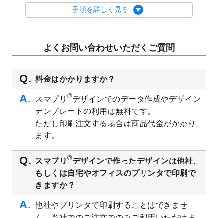
を公開いたしました。
手順を詳しく見る
2023/9/1
2024年版1月始まりのカレンダーデザイン
テンプレート
を公開いたしました。
2023/8/29
オリジナルサイズ、変型サイズで作成でき
よくお問い合わせいただくご質問
るようになりました！
2023/8/18
チケットのデザインテンプレート
を追加し
料金はかかりますか？
ました。
2023/8/7
【新商品】チケット
が作成できるようにな
®
スマプリ
デザインでのデータ作成やデザイン
りました！
テンプレートの利用は無料です。
2023/8/2
美容・エステのチラシデザインテンプレー
ただし印刷注文する場合は商品代金がかかり
ト
を追加しました。
ます。
2023/6/28
暑中見舞いのデザインテンプレート
を公開
いたしました。
®
スマプリ
デザインで作ったデザインは他社、
2023/6/12
うちわのデザインテンプレート
を公開いた
もしくは自宅やオフィスのプリンタで印刷で
しました。
きますか？
2023/5/9
ランチョンマットのデザインテンプレート
を公開いたしました。
他社やプリンタで印刷することはできませ
ん。当社でのご注文でのみご利用いただけま
2023/5/9
書類カバー（見積書表紙）のデザインテン