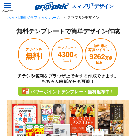
®
スマプリ
デザイン
ネット印刷 グラフィック ホーム
スマプリ®デザイン
無料テンプレートで
簡単デザイン作成
無料素材
テンプレート
デザイン料
写真やイラスト
4300
無料!
9262
点
万点
以上！
以上！
チラシや名刺をブラウザ上で今すぐ作成できます。
もちろん白紙からも可能！
パワーポイントテンプレート無料配布中！