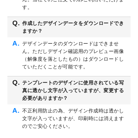
プレート
を公開いたしました。
す。
2023/4/28
シール・ラベルのデザインテンプレート
を
追加しました。
作成したデザインデータをダウンロードでき
ますか？
2023/4/20
飲食店のチラシデザインテンプレート
を追
加しました。
デザインデータのダウンロードはできませ
2023/4/18
セミナー・講演会のチラシデザインテンプ
ん。ただしデザイン確認用のプレビュー画像
レート
を追加しました。
（解像度を落としたもの）はダウンロードし
2023/4/18
スポーツジム・フィットネスクラブのチラ
ていただくことが可能です。
シデザインテンプレート
を追加しました。
2023/3/16
シール・ラベルのデザインテンプレート
を
テンプレートのデザインに使用されている写
公開いたしました。
真に透かし文字が入っていますが、変更する
2023/3/13
封筒（長3、洋長3、角2）のデザインテンプ
必要がありますか？
レート
を追加しました。
2023/3/13
クリアファイルのデザインテンプレート
を
不正利用防止の為、デザイン作成時は透かし
追加しました。
文字が入っていますが、印刷時には消えます
2023/3/2
パワーポイント版テンプレートをダウンロ
のでご安心ください。
ードできるようになりました！