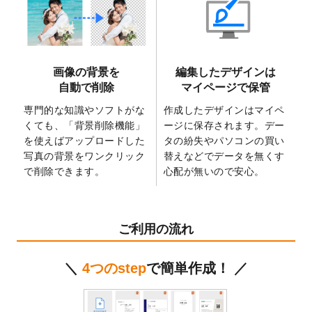
2025/6/9
「
背景削除機能
」を実装しました。
2025/4/3
DMのデザインテンプレート
を追加しまし
た。
2025/2/21
マスキングテープのデザインテンプレート
画像の背景を
編集したデザインは
を追加しました。
自動で削除
マイページで保管
2025/2/4
マスキングテープのデザインテンプレート
を追加しました。
専門的な知識やソフトがな
作成したデザインはマイペ
くても、「背景削除機能」
ージに保存されます。デー
2025/1/15
配置できるデータ形式が増えました。
を使えばアップロードした
タの紛失やパソコンの買い
（pdf、psd、eps、tifに対応）
写真の背景をワンクリック
替えなどでデータを無くす
2024/12/24
2025年版4月始まりのカレンダーデザイン
で削除できます。
心配が無いので安心。
テンプレート
を公開いたしました。
2024/11/27
【新商品】マスキングテープ
が作成できる
ようになりました！
ご利用の流れ
2024/10/11
箔押し年賀状のデザインテンプレート
を公
開いたしました。
＼
4つのstep
で簡単作成！ ／
2024/9/11
ステッカーのデザインテンプレート
を追加
しました。
2024/9/9
2025年巳年の年賀状デザインテンプレート