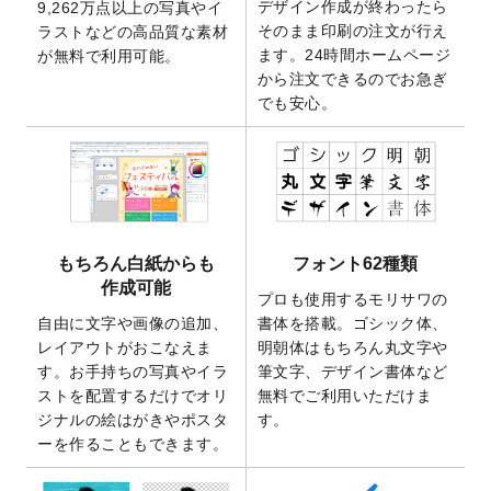
デザイン作成が終わったら
9,262万点以上の写真やイ
開いたしました。
そのまま印刷の注文が行え
ラストなどの高品質な素材
2025/9/30
【新商品】クリアファイルバッグ
が作成で
ます。24時間ホームページ
が無料で利用可能。
きるようになりました！
から注文できるのでお急ぎ
でも安心。
2025/9/10
2026年午年の年賀状デザインテンプレート
を公開いたしました。
2025/9/10
喪中はがき・寒中見舞いのデザインテンプ
レート
を公開いたしました。
2025/8/1
9,160万点以上の写真やイラスト素材が無料
で使えるようになりました。
もちろん白紙からも
フォント62種類
2025/7/30
キャンバスプリントのデザインテンプレー
作成可能
ト
を追加いたしました。
プロも使用するモリサワの
自由に文字や画像の追加、
書体を搭載。ゴシック体、
2025/6/30
暑中見舞いのデザインテンプレート
を追加
レイアウトがおこなえま
明朝体はもちろん丸文字や
しました。
す。お手持ちの写真やイラ
筆文字、デザイン書体など
2025/6/27
キャンバスプリントのデザインテンプレー
ストを配置するだけでオリ
無料でご利用いただけま
ト
を追加いたしました。
ジナルの絵はがきやポスタ
す。
2025/6/24
2026年版1月始まりのカレンダーデザイン
ーを作ることもできます。
テンプレート
を公開いたしました。