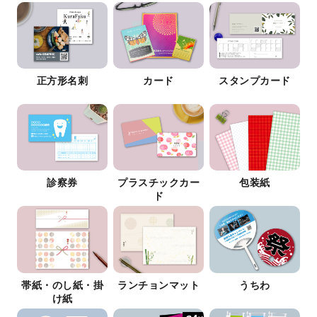
正方形名刺
カード
スタンプカード
診察券
プラスチックカー
包装紙
ド
帯紙・のし紙・掛
ランチョンマット
うちわ
け紙