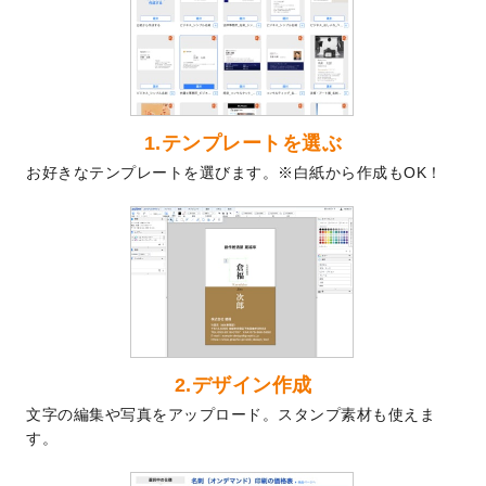
を公開いたしました。
2024/9/9
喪中はがきのデザインテンプレート
を公開
いたしました。
2024/9/2
2025年版1月始まりのカレンダーデザイン
テンプレート
を公開いたしました。
1.テンプレートを選ぶ
2024/8/20
【新商品】コースター
が作成できるように
お好きなテンプレートを選びます。※白紙から作成もOK！
なりました！
2024/7/25
プラスチックカードのデザインテンプレー
ト
を追加しました。
2024/7/9
回数券のデザインテンプレート
を追加しま
した。
2024/7/5
暑中見舞いのデザインテンプレート
を追加
しました。
2024/6/17
メッセージカードのデザインテンプレート
2.デザイン作成
を追加しました。
文字の編集や写真をアップロード。スタンプ素材も使えま
2024/6/14
【新商品】回数券
が作成できるようになり
す。
ました！