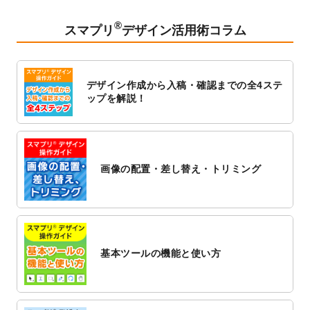
2023/2/24
クリアファイルのデザインテンプレート
を
追加しました。
®
スマプリ
デザイン活用術コラム
2023/1/13
4月始まりのカレンダーデザインテンプレー
ト
を追加しました。
2023/1/5
スタンプカードのデザインテンプレート
を
デザイン作成から入稿・確認までの全4ステ
追加しました。
ップを解説！
2022/12/26
サーバーメンテナンスに伴う全サービス停
止のお知らせ
2022/12/16
ポスターカレンダーのデザインテンプレー
ト
を公開いたしました。
画像の配置・差し替え・トリミング
2022/12/1
プログラミング教室のチラシデザインテン
プレート
を追加しました。
2022/11/25
【新商品】封筒
が作成できるようになりま
した！
基本ツールの機能と使い方
2022/11/25
【新商品】クリアファイル
が作成できるよ
うになりました！
2022/11/4
のし紙のデザインテンプレート
を公開いた
しました。