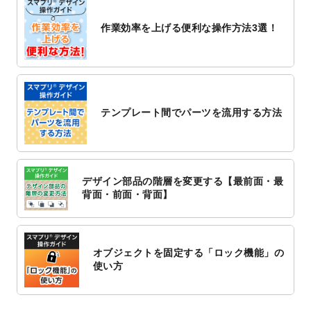
2022/10/26
マッサージ・整体のチラシデザインテンプ
作業効率を上げる便利な操作方法3選！
レート
を追加しました。
2022/10/26
はり・灸のチラシデザインテンプレート
を
追加しました。
2022/10/20
箔押し年賀状のデザインテンプレート
を公
開いたしました。
テンプレート間でパーツを流用する方法
2022/10/14
年賀ポスターのデザインテンプレート
を公
開いたしました。
2022/10/6
チラシ作成から
ポスティング配布注文
まで
対応いたしました。
デザイン部品の階層を変更する【最前面・最
2022/10/1
2023年版1月始まりのカレンダーデザイン
背面・前面・背面】
テンプレート
を公開いたしました。
2022/9/21
コンサートのチラシデザインテンプレート
を追加しました。
オブジェクトを固定する「ロック機能」の
2022/9/5
年賀状のデザインテンプレート
を公開いた
使い方
しました。
2022/9/5
喪中はがきのデザインテンプレート
を公開