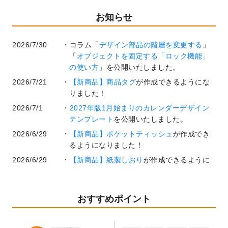
お知らせ
2026/7/30
コラム「
デザイン部品の階層を変更する
」
「
オブジェクトを固定する「ロック機能」
の使い方
」を公開いたしました。
2026/7/21
【新商品】商品タグ
が作成できるようにな
りました！
2026/7/1
2027年版1月始まりのカレンダーデザイン
テンプレート
を公開いたしました。
2026/6/29
【新商品】ポケットティッシュ
が作成でき
るようになりました！
2026/6/29
【新商品】紙製しおり
が作成できるように
なりました！
2026/6/22
コラム「
基本ツールの機能と使い方
」「
作
業効率を上げる便利な操作方法3選！
」を公
おすすめポイント
開いたしました。
2026/6/19
暑中見舞いのデザインテンプレート
を追加