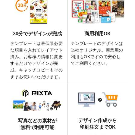
しました。
2026/5/28
【新商品】マグネットステッカー
が作成で
きるようになりました！
2026/5/21
コラム「
デザイン作成から入稿・確認まで
30分でデザインが完成
商用利用OK
の全4ステップを解説！
」を公開いたしまし
た。
テンプレートは最低限必要
テンプレートのデザインは
2026/4/23
コラム「
画像の配置・差し替え・トリミン
な項目を入れてレイアウト
当社オリジナル。商業用の
グ
」「
テンプレート間でパーツを流用する
済み。お客様の情報に変更
利用もOKですので安心し
方法
」を公開いたしました。
するだけでデザインが完
てご利用ください。
成。キャッチコピーもその
2026/4/21
アクリルキーホルダーのデザインテンプレ
ままお使いいただけます。
ート
を追加いたしました。
2026/3/17
【新商品】缶バッジ
が作成できるようにな
りました！
2025/12/22
【新商品】アクリルキーホルダー
が作成で
きるようになりました！
2025/12/22
2026年版4月始まりのカレンダーデザイン
デザイン作成から
写真などの素材が
テンプレート
を公開いたしました。
印刷注文までOK
無料で利用可能
2025/10/7
箔押し年賀状のデザインテンプレート
を公