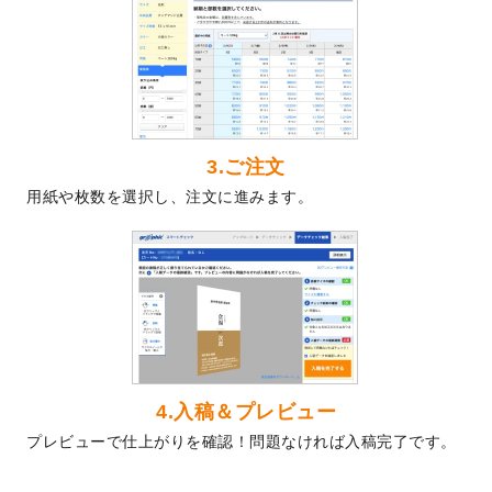
2024/5/22
エコノミータイプののぼり
が作成できるよ
うになりました！
2024/4/30
【新商品】のぼり
が作成できるようになり
ました！
2024/3/21
DMのデザインテンプレート
を追加しまし
た。
3.ご注文
2023/12/22
【新商品】ステッカー
が作成できるように
用紙や枚数を選択し、注文に進みます。
なりました！
2023/12/15
2024年版4月始まりのカレンダーデザイン
テンプレート
を公開いたしました。
2023/10/10
2024年辰年の年賀ポスターデザインテンプ
レート
を公開いたしました。
2023/10/4
箔押し年賀状のデザインテンプレート
を公
開いたしました。
2023/9/25
クリアファイル、封筒、うちわにてオリジ
4.入稿＆プレビュー
ナルデザインで作成できるようになりまし
プレビューで仕上がりを確認！問題なければ入稿完了です。
た！
2023/9/5
2024年辰年の年賀状デザインテンプレート