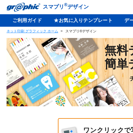
®
スマプリ
デザイン
ご利用ガイド
★お気に入りテンプレート
デ
ネット印刷 グラフィック ホーム
スマプリ®デザイン
無料
簡単
ワンクリックで