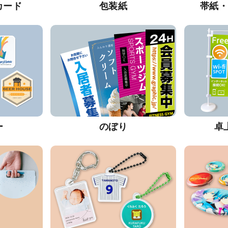
カード
包装紙
帯紙
ー
のぼり
卓