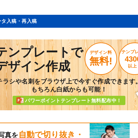
ータ入稿・再入稿
テンプレートで
テンプ
デザイン料
430
無料!
デザイン作成
以上
チラシや名刺をブラウザ上で今すぐ作成できます
もちろん白紙からも可能！
パワーポイントテンプレート無料配布中！
自動で切り抜き・
写真を