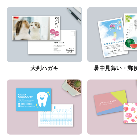
大判ハガキ
暑中見舞い・郵